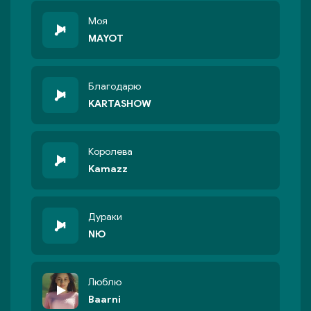
Моя
MAYOT
Благодарю
KARTASHOW
Королева
Kamazz
Дураки
NЮ
Люблю
Baarni