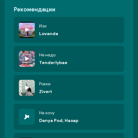
Рекомендации
Изи
Lovanda
Не надо
Tenderlybae
Рокки
Zivert
Не хочу
Danya Pod, Назар