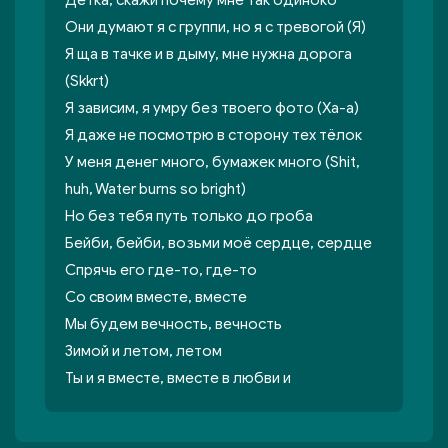
Детка, скажи почему мне так одиноко
Они думают я с группи, но я с тревогой (Я)
Я ща в тачке и в дыму, мне нужна дорога
(Skkrt)
Я зависим, я умру без твоего фото (Ха-а)
Я даже не посмотрю в сторону тех тёлок
У меня денег много, бумажек много (Shit,
huh, Water burns so bright)
Но без тебя путь только до гроба
Бейби, бейби, возьми моё сердце, сердце
Спрячь его где-то, где-то
Со своим вместе, вместе
Мы будем вечность, вечность
Зимой и летом, летом
Ты и я вместе, вместе в любви и