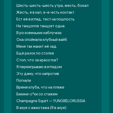
Шесть-шесть-шесть утра, жесть, бокал
Жесть, я в кал, е-е-есть контакт
Ест её взгляд, тест на пошлость
На танцопле танцует одна
В розовеньких каблучках
Она споймала клубный вайб
Меня так манит её зад
Ещё разок по стопке
Стоп, что за красотка?
Я переигрываю взглядом
Эту даму, что напротив
Погнали
Время клуба, что на пляже
Бикини-с*ки со стажем
Champagne Squirt — YUNGBELORUSSIA
В ахуе с ажиотажа (Я в ахуе)