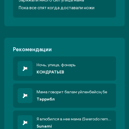
Заряжали много сил улица мама
Пока все спят когда доставали ножи
Рекомендации
Ночь, улица, фонарь
КОНДРАТЬЕВ
Мама говорит балам үйленбейсің бе
Тэррибл
Я влюбился в нее мама (Swerodo remix)
Sunami