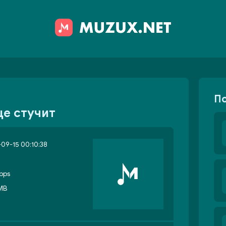
П
це стучит
09-15 00:10:38
bps
 MB