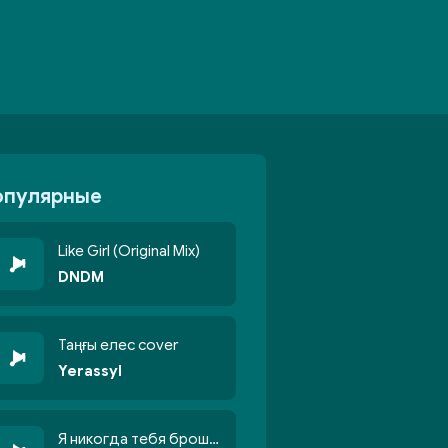
опулярные
Like Girl (Original Mix)
DNDM
Таңғы елес cover
Yerassyl
Я никогда тебя брошу никогда не кину