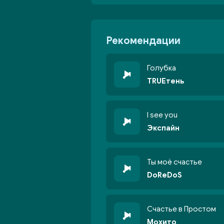
Рекомендации
Голубка
TRUEтень
I see you
Экспайн
Ты моё счастье
DoReDoS
Счастье в Простом
Мохито