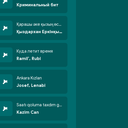
Криминальный бит
Қарашы әке қызың өсті бойжеттіп
Қыздархан Еркінқызы
Куда летит время
Ramil', Rubi
Ankara Kızları
Josef, Lenabi
Saatı qoluma taxdım göyün üzünə qalxdım
Kazim Can