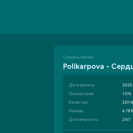
Скачать песню
Polikarpova - Серд
Дата релиза:
2023-
Просмотров:
1 376
Качество:
320 k
Размер:
6.78
Длительность:
2:57