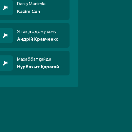
Danış Mənimlə
Kazim Can
Я так додому хочу
Андрій Кравченко
Махаббат қайда
Нұрбахыт Қарағай