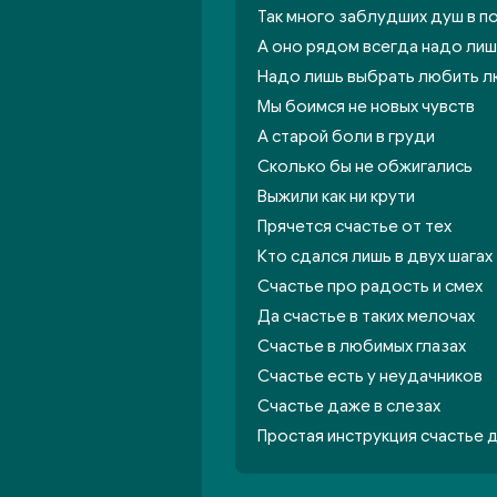
Так много заблудших душ в по
А оно рядом всегда надо лиш
Надо лишь выбрать любить л
Мы боимся не новых чувств
А старой боли в груди
Сколько бы не обжигались
Выжили как ни крути
Прячется счастье от тех
Кто сдался лишь в двух шагах
Счастье про радость и смех
Да счастье в таких мелочах
Счастье в любимых глазах
Счастье есть у неудачников
Счастье даже в слезах
Простая инструкция счастье 