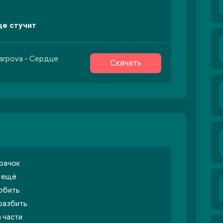
це стучит
karpova - Сердце
Скачать
рачок
л ещё
юбить
 разбить
 части