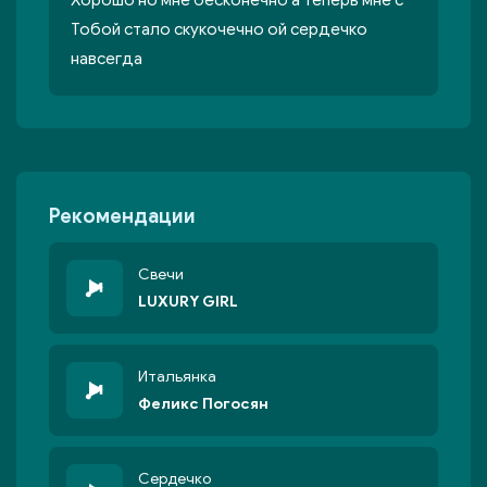
Хорошо но мне бесконечно а теперь мне с
Тобой стало скукочечно ой сердечко
навсегда
Рекомендации
Свечи
LUXURY GIRL
Итальянка
Феликс Погосян
Сердечко