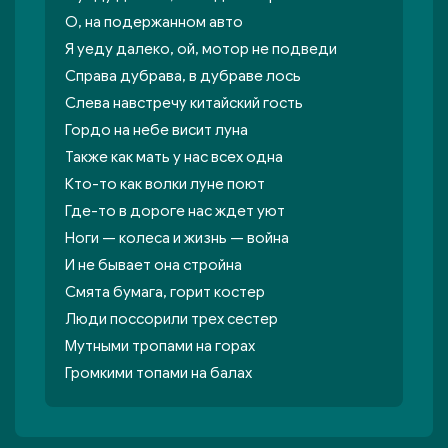
О, на подержанном авто
Я уеду далеко, ой, мотор не подведи
Справа дубрава, в дубраве лось
Слева навстречу китайский гость
Гордо на небе висит луна
Также как мать у нас всех одна
Кто-то как волки луне поют
Где-то в дороге нас ждет уют
Ноги — колеса и жизнь — война
И не бывает она стройна
Смята бумага, горит костер
Люди поссорили трех сестер
Мутными тропами на горах
Громкими топами на балах