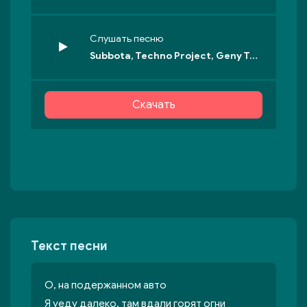
Слушать песню
Subbota, Techno Project, Geny Tur - На подержанном авто
Скачать
Текст песни
О, на подержанном авто
Я уеду далеко, там вдали горят огни