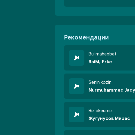
Рекомендации
Bul mahabbat
RaiM, Erke
Senin kozin
Nurmuhammed Jaq
Biz ekeumiz
Жугунусов Мирас