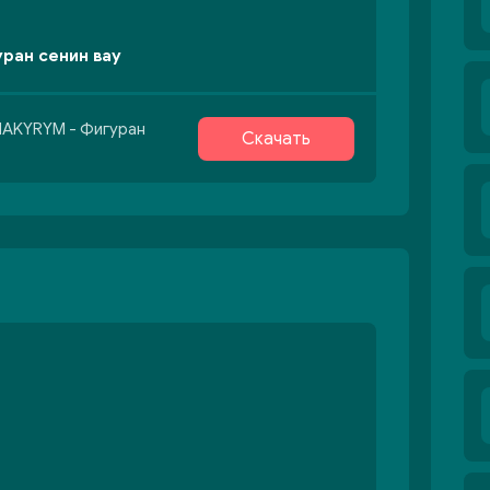
ран сенин вау
HAKYRYM - Фигуран
Скачать