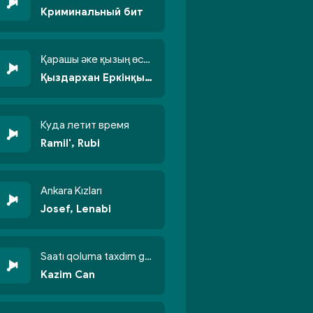
Криминальный бит
Қарашы әке қызың өсті бойжеттіп
Қыздархан Еркінқызы
Куда летит время
Ramil', Rubi
Ankara Kızları
Josef, Lenabi
Saatı qoluma taxdım göyün üzünə qalxdım
Kazim Can