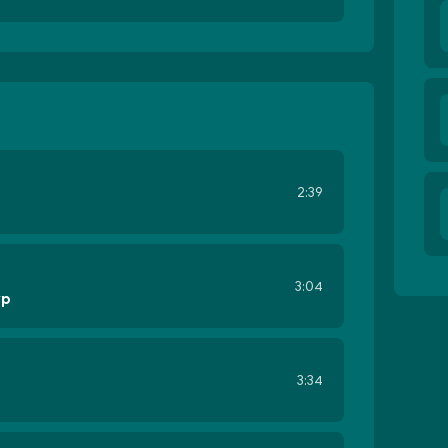
2:39
3:04
yp
3:34