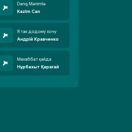
Danış Mənimlə
Kazim Can
Я так додому хочу
Андрій Кравченко
Махаббат қайда
Нұрбахыт Қарағай