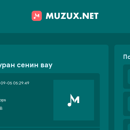
П
уран сенин вау
-09-05 05:29:49
bps
MB