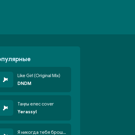
опулярные
Like Girl (Original Mix)
DNDM
Таңғы елес cover
Yerassyl
Я никогда тебя брошу никогда не кину