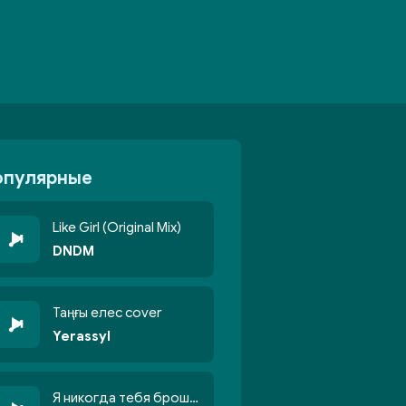
опулярные
Like Girl (Original Mix)
DNDM
Таңғы елес cover
Yerassyl
Я никогда тебя брошу никогда не кину