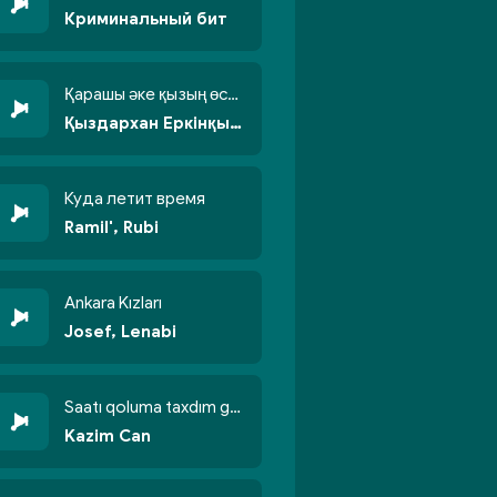
Криминальный бит
Қарашы әке қызың өсті бойжеттіп
Қыздархан Еркінқызы
Куда летит время
Ramil', Rubi
Ankara Kızları
Josef, Lenabi
Saatı qoluma taxdım göyün üzünə qalxdım
Kazim Can