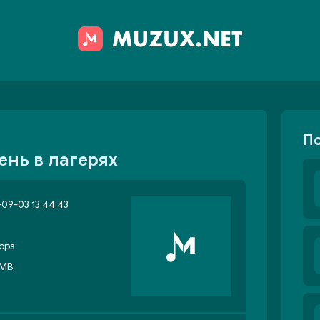
П
ень в лагерях
09-03 13:44:43
bps
 MB