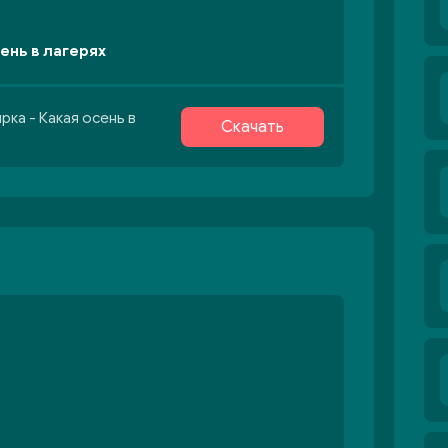
ень в лагерях
рка - Какая осень в
Скачать