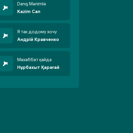
Danış Mənimlə
Kazim Can
Я так додому хочу
Андрій Кравченко
Махаббат қайда
Нұрбахыт Қарағай