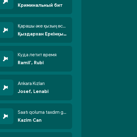
Криминальный бит
Қарашы әке қызың өсті бойжеттіп
Қыздархан Еркінқызы
Куда летит время
Ramil', Rubi
Ankara Kızları
Josef, Lenabi
Saatı qoluma taxdım göyün üzünə qalxdım
Kazim Can