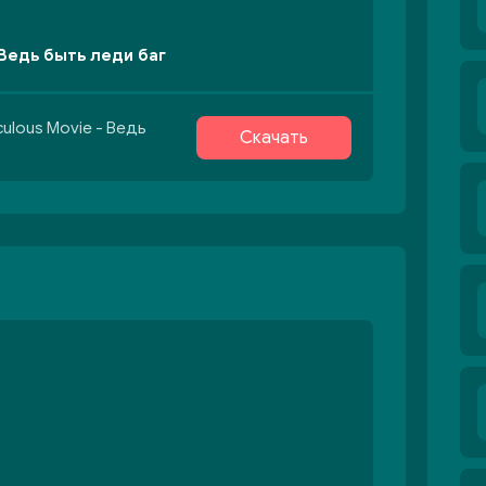
 Ведь быть леди баг
culous Movie - Ведь
Скачать