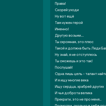
Права!
Скорей уходи
Ну вот ещё
Там нужен герой
Именно!
Другую возьми...
Ты скромная, это плюс
Такой и должна быть Леди Ба
Ну знай, я не отступлюсь
Ты сможешь и это так!
Послушай!
Одна лишь цель - талант найт
И я ищу многие века
Ищу сердца, храбрей других
И чья доброта велика
Прекрати, это не про меня..
Посмотри, сколько в тебе огн