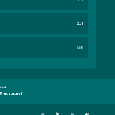
2:31
1:58
бомы
@muzux.net