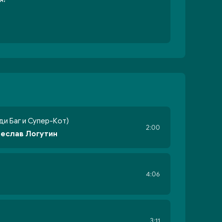
ди Баг и Супер-Кот)
2:00
чеслав Логутин
4:06
3:11