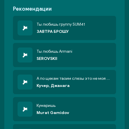
Рекомендации
Ты любишь группу SUM41
ЗАВТРА БРОШУ
Ты любишь Armani
SEROVSKII
А по щекам твоим слезы это не моя вина
Кучер, Джанага
Кумаришь
Murat Gamidov