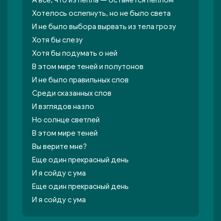
А все, что из пепла — останется пеплом
Хотелось ослепнуть, но не было света
И не было выбора вырвать из тела грозу
Хотя бы слезу
Хотя бы подумать о ней
В этом мире теней и полутонов
И не было правильных слов
Среди сказанных слов
И взглядов назло
Но солнце светлей
В этом мире теней
Вы верите мне?
Еще один прекрасный день
И я сойду с ума
Еще один прекрасный день
И я сойду с ума