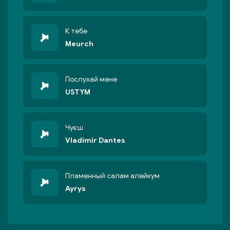
К тебе
Meurch
Послухай мене
USTYM
Чуєш
Vladimir Dantes
Пламенный салам алейкум
Ayrys