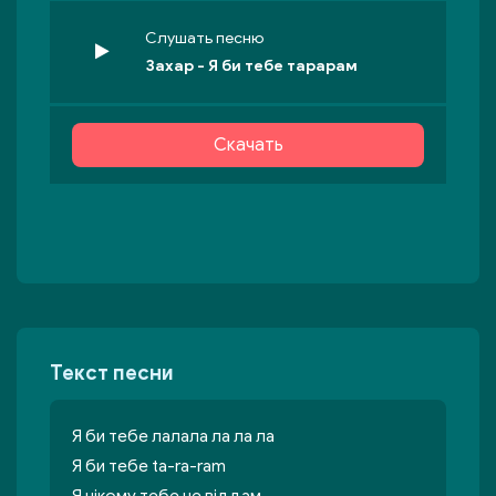
Слушать песню
Захар - Я би тебе тарарам
Скачать
Текст песни
Я би тебе лалала ла ла ла
Я би тебе ta-ra-ram