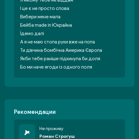
Я нікому тебе не віддам
І це є не просто слова
Вибери мене мала
Бейба made іn Юкрайна
Їдемо далі
А я не маю стопа руки вже на попа
Ти дівчина бомбічна Америка Європа
Якби тебе раніше підкинула би доля
Бо ми наче ягоди із одного поля
Рекомендации
Не проживу
Роман Строгуш