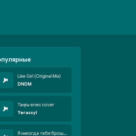
опулярные
Like Girl (Original Mix)
DNDM
Таңғы елес cover
Yerassyl
Я никогда тебя брошу никогда не кину