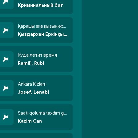
Криминальный бит
Қарашы әке қызың өсті бойжеттіп
Қыздархан Еркінқызы
Куда летит время
Ramil', Rubi
Ankara Kızları
Josef, Lenabi
Saatı qoluma taxdım göyün üzünə qalxdım
Kazim Can