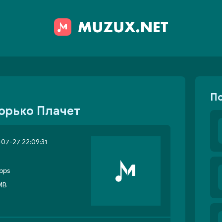
П
Горько Плачет
07-27 22:09:31
bps
MB