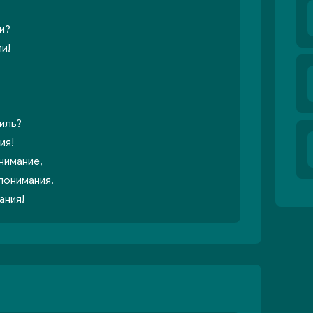
и?
и!
тиль?
ия!
нимание,
понимания,
ания!