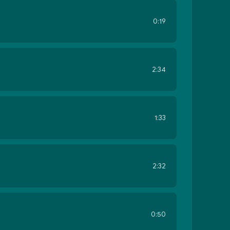
0:19
2:34
1:33
2:32
0:50