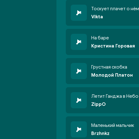
Тоскует плачет о нём
Vikta
На баре
Кристина Горовая
Грустная скобка
Молодой Платон
Летит Ганджа в Небо
ZippO
Маленький мальчик
Brzhnkz