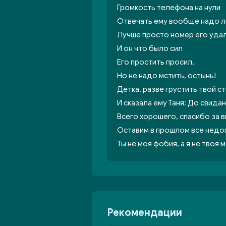
Громкость телефона на нули
Отвечать ему вообще надо л
Лучше просто номер его удал
И он что было сил
Его простить просил,
Но не надо мстить, остынь!
Детка, разве грустить твой с
И сказала ему Таня: До свидан
Всего хорошего, спасибо за в
Оставим в прошлом все недо
Ты не моя фобия, а я не твоя м
Рекомендации