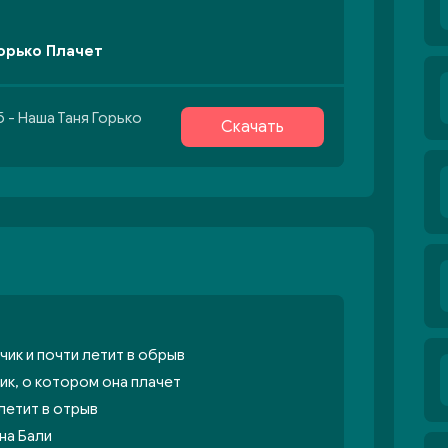
Горько Плачет
 - Наша Таня Горько
Скачать
ик и почти летит в обрыв
ик, о котором она плачет
 летит в отрыв
на Бали