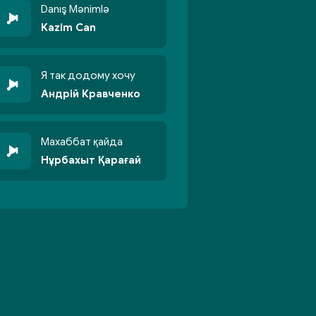
Danış Mənimlə
Kazim Can
Я так додому хочу
Андрій Кравченко
Махаббат қайда
Нұрбахыт Қарағай