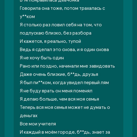
В 14 понравилась девчонка
Говорила она тоже, потом трахалась с
у**ком
Я столько раз ловил себя на том, что
подпускаю близко, без разбора
И кажется, я реально, тупой
Ведь я сделал это снова, и я один снова
Я не хочу быть один
Рано или поздно, начинали мне завидовать
Даже очень близкие, б**дь, друзья
Я был пи**ком, когда увидел первый лям
Я не буду врать он меня поменял
Я делаю больше, чем вся моя семья
Теперь вся моя семья может не думать о
деньгах
Все мои учителя
И каждый в моём городе, б**дь, знает за