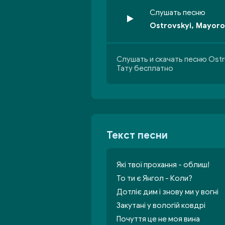
Слушать песню
Ostrovskyi, Mayoro
Слушать и скачать песню Ostro
Тату бесплатно
Текст песни
Які твої прохання - облиш!
То ти є Янгол - Коли?
Дотліє дим і знову ми у вогні
Закутані у вологій ковдрі
Почуття це не моя вина