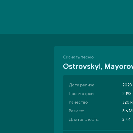
Скачать песню
Ostrovskyi, Mayorov
Дата релиза:
2023-
Просмотров:
2 193
Качество:
320 k
Размер:
8.6 M
Длительность:
3:44