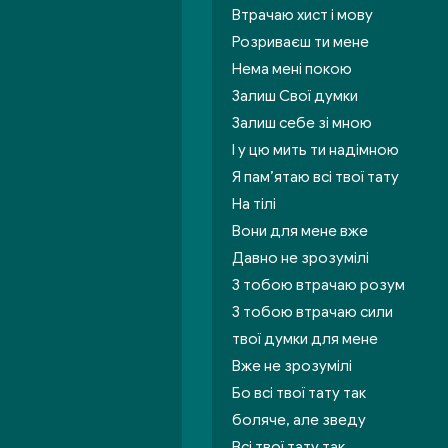
Втрачаю хист і мову
Розриваєш ти мене
Нема мені покою
Залиш Свої думки
Залиш себе зі мною
І у цю мить ти надімною
Я пам’ятаю всі твої тату
На тілі
Вони для мене вже
Давно не зрозумілі
З тобою втрачаю розум
З тобою втрачаю сили
твої думки для мене
Вже не зрозумілі
Бо всі твої тату так
боляче, але зведу
Всі твої тату так