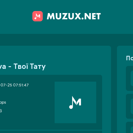
П
a - Твої Тату
07-25 07:51:47
bps
B