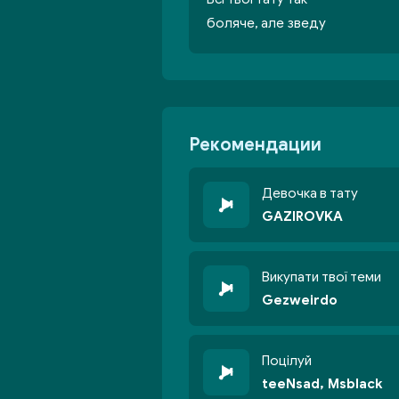
боляче, але зведу
Рекомендации
Девочка в тату
GAZIROVKA
Викупати твої теми
Gezweirdo
Поцілуй
teeNsad, Msblack