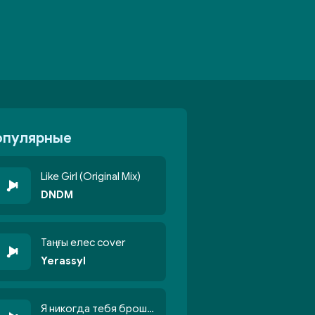
опулярные
Like Girl (Original Mix)
DNDM
Таңғы елес cover
Yerassyl
Я никогда тебя брошу никогда не кину