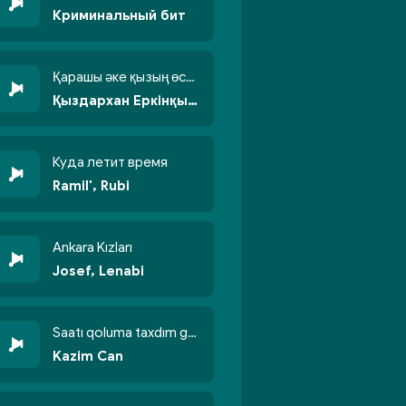
Криминальный бит
Қарашы әке қызың өсті бойжеттіп
Қыздархан Еркінқызы
Куда летит время
Ramil', Rubi
Ankara Kızları
Josef, Lenabi
Saatı qoluma taxdım göyün üzünə qalxdım
Kazim Can