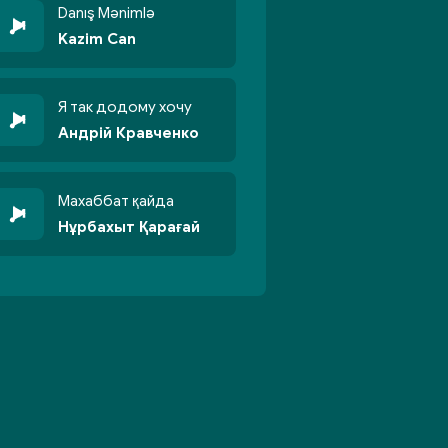
Danış Mənimlə
Kazim Can
Я так додому хочу
Андрій Кравченко
Махаббат қайда
Нұрбахыт Қарағай