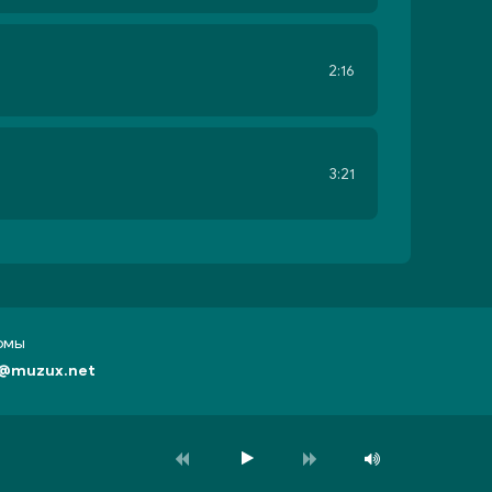
2:16
3:21
бомы
@muzux.net