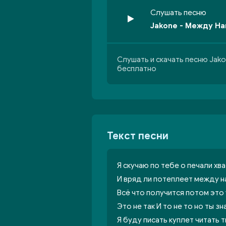
Слушать песню
Jakone - Между Н
Слушать и скачать песню Jak
бесплатно
Текст песни
Я скучаю по тебе о печали хва
И вряд ли потеплеет между н
Всё что получится потом это 
Это не так И то не то но ты зн
Я буду писать куплет читать 