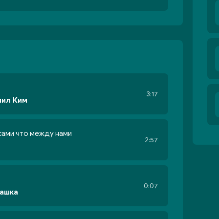
3:17
иил Ким
сами что между нами
2:57
0:07
пашка