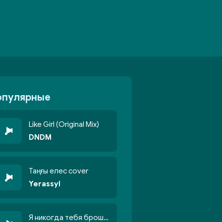
опулярные
Like Girl (Original Mix)
DNDM
Таңғы елес cover
Yerassyl
Я никогда тебя брошу никогда не кину