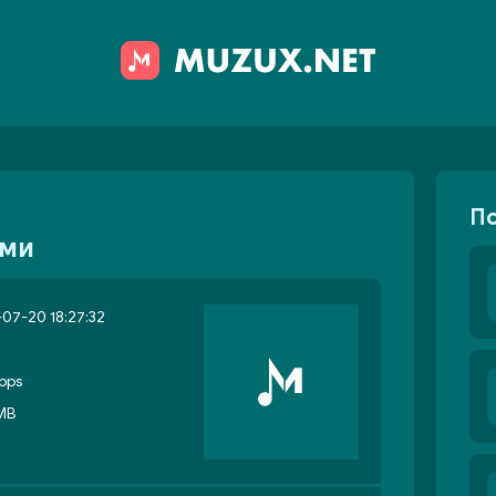
П
ами
07-20 18:27:32
bps
 MB