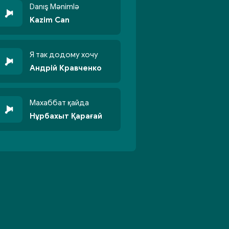
Danış Mənimlə
Kazim Can
Я так додому хочу
Андрій Кравченко
Махаббат қайда
Нұрбахыт Қарағай