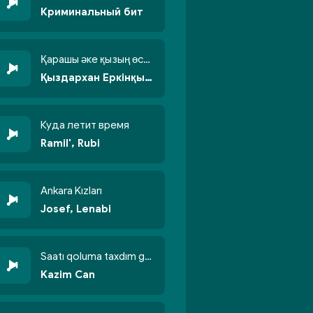
Криминальный бит
Қарашы әке қызың өсті бойжеттіп
Қыздархан Еркінқызы
Куда летит время
Ramil', Rubi
Ankara Kızları
Josef, Lenabi
Saatı qoluma taxdım göyün üzünə qalxdım
Kazim Can