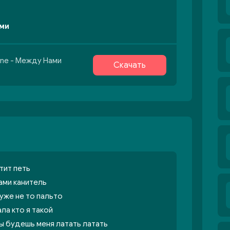
ами
one - Между Нами
Скачать
тит петь
ами канитель
уже не то пальто
ала кто я такой
ты будешь меня латать латать