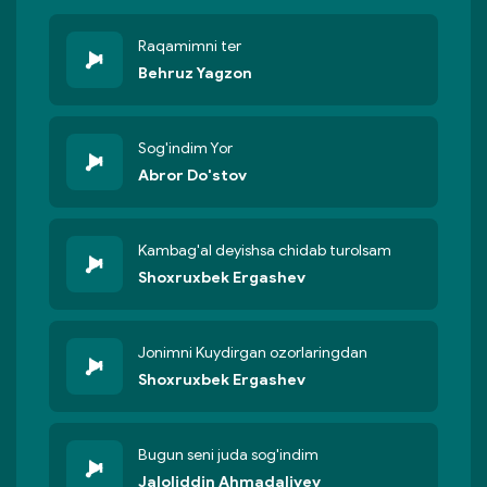
Raqamimni ter
Behruz Yagzon
Sog'indim Yor
Abror Do'stov
Kambag'al deyishsa chidab turolsam
Shoxruxbek Ergashev
Jonimni Kuydirgan ozorlaringdan
Shoxruxbek Ergashev
Bugun seni juda sog'indim
Jaloliddin Ahmadaliyev