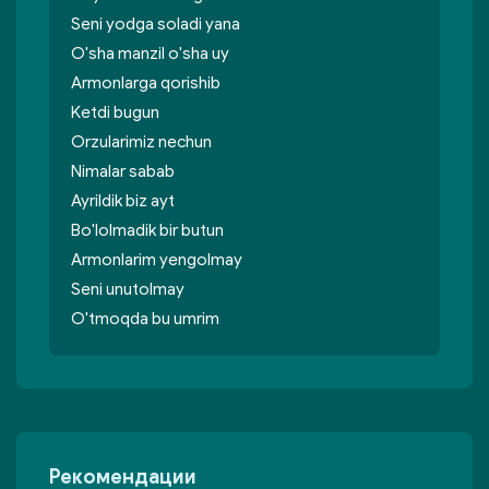
Seni yodga soladi yana
O'sha manzil o'sha uy
Armonlarga qorishib
Ketdi bugun
Orzularimiz nechun
Nimalar sabab
Ayrildik biz ayt
Bo'lolmadik bir butun
Armonlarim yengolmay
Seni unutolmay
O'tmoqda bu umrim
Рекомендации