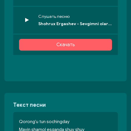
Слушать песню
Shohrux Ergashev - Sevgimni olardim bozorlaringdan
Скачать
Текст песни
Qorong'u tun sochingday
Mayin shamol esganda shuv shuv