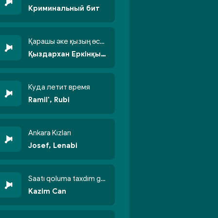
Криминальный бит
Қарашы әке қызың өсті бойжеттіп
Қыздархан Еркінқызы
Куда летит время
Ramil', Rubi
Ankara Kızları
Josef, Lenabi
Saatı qoluma taxdım göyün üzünə qalxdım
Kazim Can