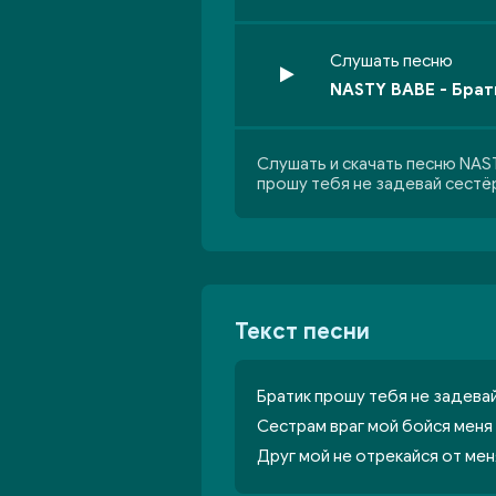
Слушать песню
NASTY BABE - Брат
Слушать и скачать песню NAST
прошу тебя не задевай сестё
Текст песни
Братик прошу тебя не задева
Сестрам враг мой бойся меня
Друг мой не отрекайся от мен