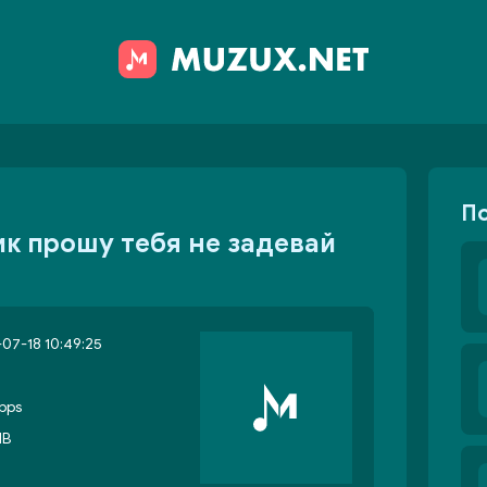
П
ик прошу тебя не задевай
07-18 10:49:25
bps
MB