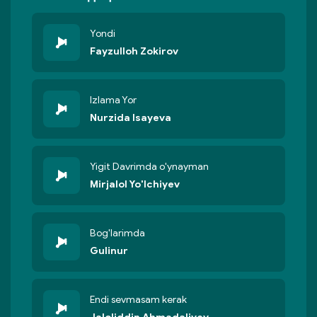
Yondi
Fayzulloh Zokirov
Izlama Yor
Nurzida Isayeva
Yigit Davrimda o'ynayman
Mirjalol Yo'lchiyev
Bog'larimda
Gulinur
Endi sevmasam kerak