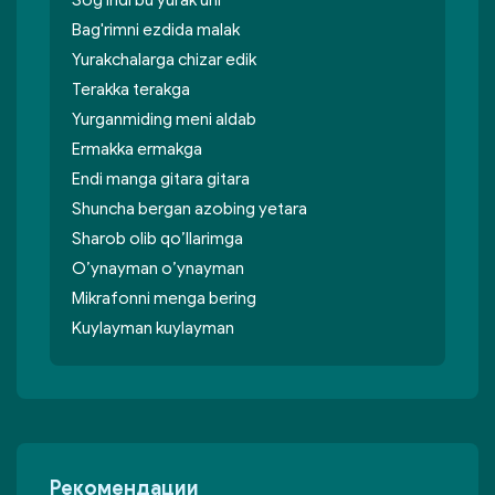
Sog'indi bu yurak uni
Bag'rimni ezdida malak
Yurakchalarga chizar edik
Terakka terakga
Yurganmiding meni aldab
Ermakka ermakga
Endi manga gitara gitara
Shuncha bergan azobing yetara
Sharob olib qo’llarimga
O’ynayman o’ynayman
Mikrafonni menga bering
Kuylayman kuylayman
Рекомендации