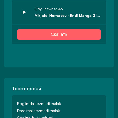
Слушать песню
Mirjalol Nematov - Endi Manga Gitara
Скачать
Текст песни
Bog'imda kezmadi malak
Dardimni sezmadi malak