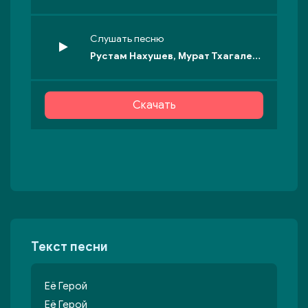
Слушать песню
Рустам Нахушев, Мурат Тхагалегов - Её герой
Скачать
Текст песни
Её Герой
Её Герой