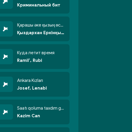
Криминальный бит
Қарашы әке қызың өсті бойжеттіп
Қыздархан Еркінқызы
Куда летит время
Ramil', Rubi
Ankara Kızları
Josef, Lenabi
Saatı qoluma taxdım göyün üzünə qalxdım
Kazim Can