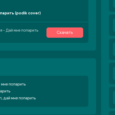
парить (podik cover)
я - Дай мне попарить
Скачать
 мне попарить
парить
ил, дай мне попарить