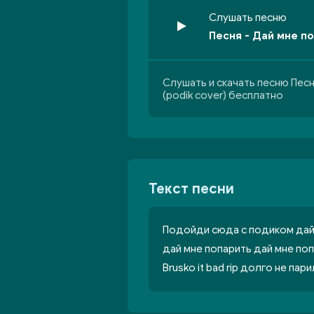
Слушать песню
Песня - Дай мне по
Слушать и скачать песню Песн
(podik cover) бесплатно
Текст песни
Подойди сюда с подиком дай
дай мне попарить дай мне по
Brusko it bad rip долго не пар