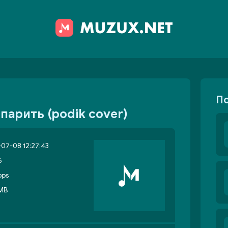
П
парить (podik cover)
07-08 12:27:43
6
bps
 MB