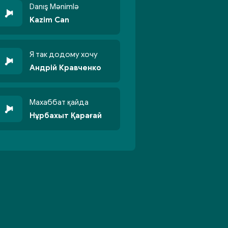
Danış Mənimlə
Kazim Can
Я так додому хочу
Андрій Кравченко
Махаббат қайда
Нұрбахыт Қарағай