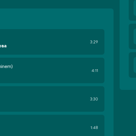
3:29
ова
minem)
4:11
3:30
1:48