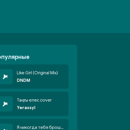
опулярные
Like Girl (Original Mix)
DNDM
Таңғы елес cover
Yerassyl
Я никогда тебя брошу никогда не кину