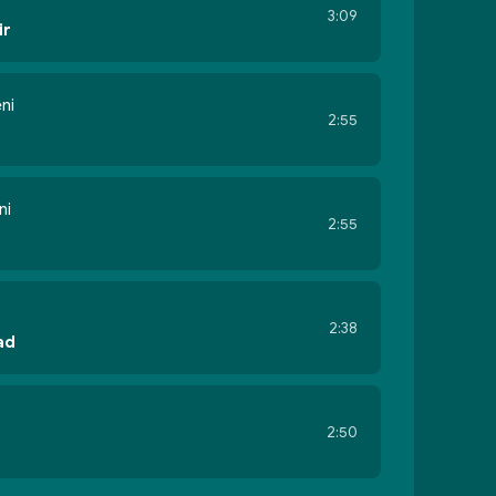
3:09
ir
ni
2:55
ni
2:55
2:38
ad
2:50