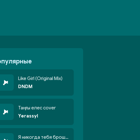
опулярные
Like Girl (Original Mix)
DNDM
Таңғы елес cover
Yerassyl
Я никогда тебя брошу никогда не кину