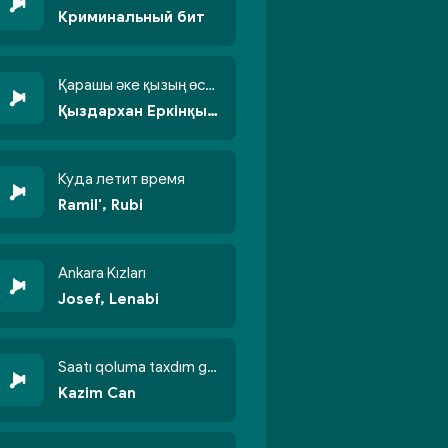
Криминальный бит
Қарашы әке қызың өсті бойжеттіп
Қыздархан Еркінқызы
Куда летит время
Ramil', Rubi
Ankara Kızları
Josef, Lenabi
Saatı qoluma taxdım göyün üzünə qalxdım
Kazim Can