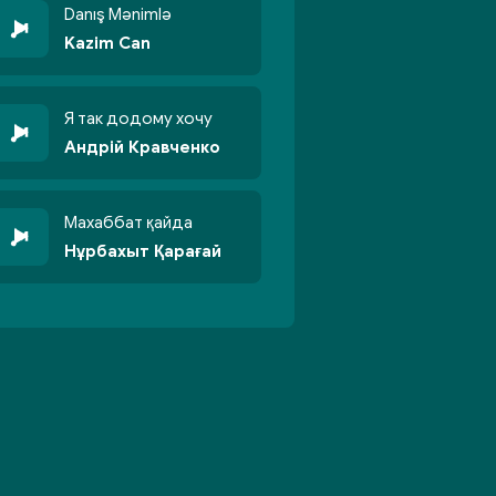
Danış Mənimlə
Kazim Can
Я так додому хочу
Андрій Кравченко
Махаббат қайда
Нұрбахыт Қарағай