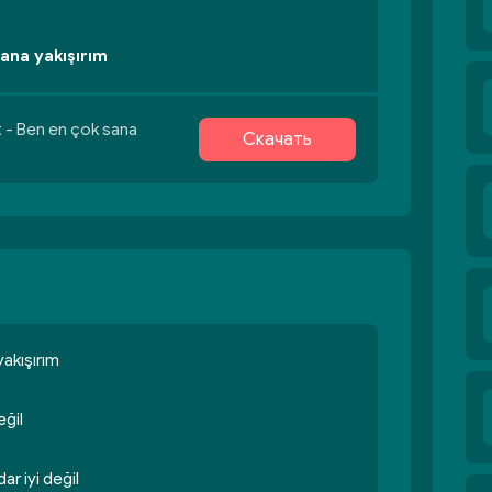
sana yakışırım
 - Ben en çok sana
Скачать
akışırım
eğil
r iyi değil