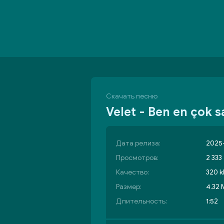
Скачать песню
Velet - Ben en çok s
Дата релиза:
2025-
Просмотров:
2 333
Качество:
320 k
Размер:
4.32
Длительность:
1:52