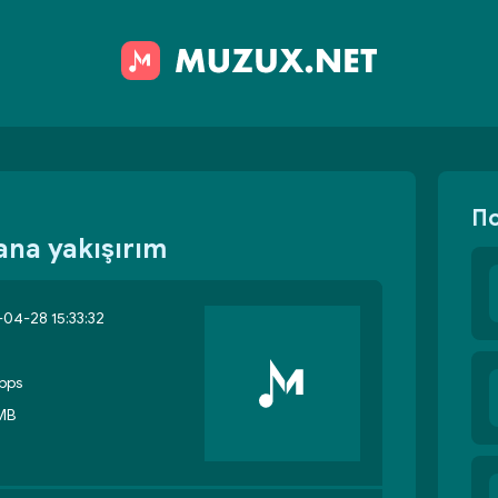
П
ana yakışırım
04-28 15:33:32
bps
 MB