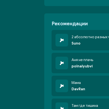
Рекомендации
2 абсолютно разных 
Suno
Аня не плачь
polnalyubvi
Мама
DavRan
Там где тишина