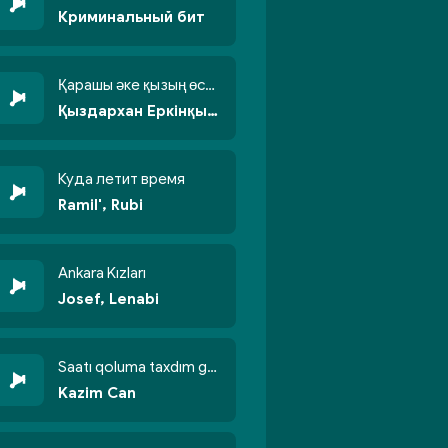
Криминальный бит
Қарашы әке қызың өсті бойжеттіп
Қыздархан Еркінқызы
Куда летит время
Ramil', Rubi
Ankara Kızları
Josef, Lenabi
Saatı qoluma taxdım göyün üzünə qalxdım
Kazim Can