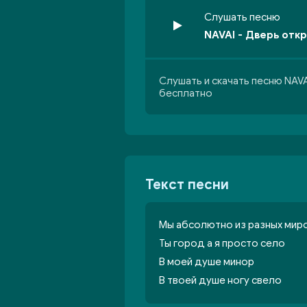
Слушать песню
NAVAI - Дверь отк
Слушать и скачать песню NAVA
бесплатно
Текст песни
Мы абсолютно из разных миро
Ты город а я просто село
В моей душе минор
В твоей душе ногу свело