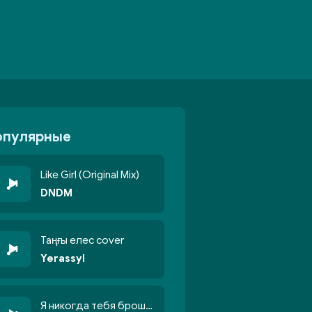
опулярные
Like Girl (Original Mix)
DNDM
Таңғы елес cover
Yerassyl
Я никогда тебя брошу никогда не кину