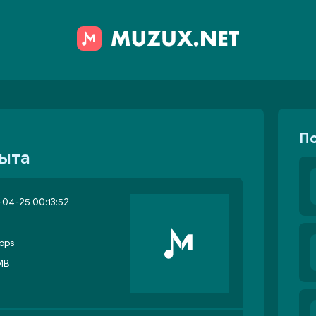
П
рыта
04-25 00:13:52
bps
MB