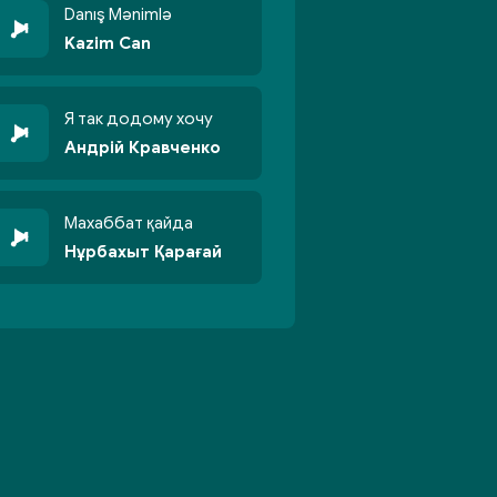
Danış Mənimlə
Kazim Can
Я так додому хочу
Андрій Кравченко
Махаббат қайда
Нұрбахыт Қарағай