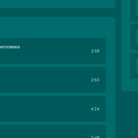
человека
2:58
2:50
4:24
2:48