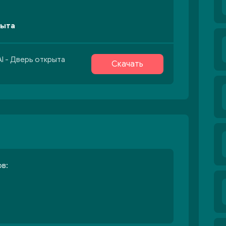
рыта
I - Дверь открыта
Скачать
в: