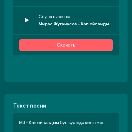
Слушать песню
Мирас Жугунусов - Көп ойландым бұл сұраққа келіп мен
Скачать
Текст песни
MJ - Көп ойландым бұл сұраққа келіп мен