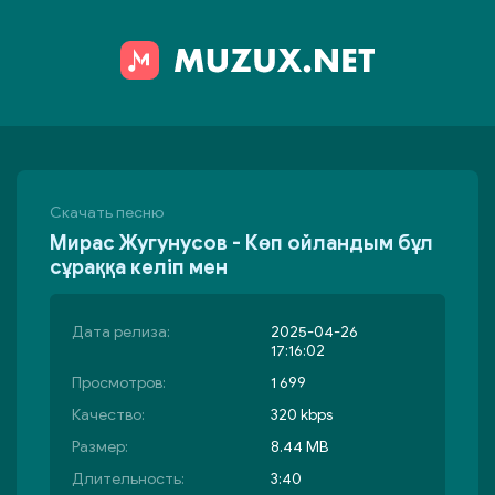
Скачать песню
Мирас Жугунусов - Көп ойландым бұл
сұраққа келіп мен
Дата релиза:
2025-04-26
17:16:02
Просмотров:
1 699
Качество:
320 kbps
Размер:
8.44 MB
Длительность:
3:40