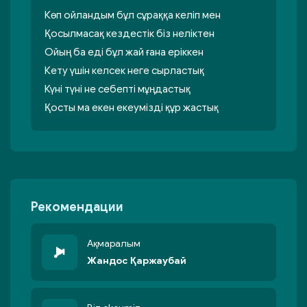
Көп ойландым бұл сұраққа келіп мен
Қосылмасақ кездестік біз неліктен
Ойың ба еді бұл жай ғана еріккен
Кету үшін келсек неге сырластық
Күні түні не себепті мұңдастық
Қосты ма екен екеумізді құр жастық
Рекомендации
Ақмаралым
Жандос Қаржаубай