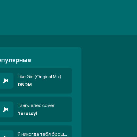
опулярные
Like Girl (Original Mix)
DNDM
Таңғы елес cover
Yerassyl
Я никогда тебя брошу никогда не кину