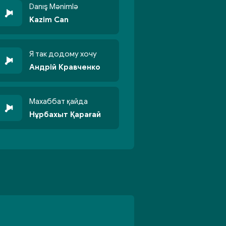
Danış Mənimlə
Kazim Can
Я так додому хочу
Андрій Кравченко
Махаббат қайда
Нұрбахыт Қарағай