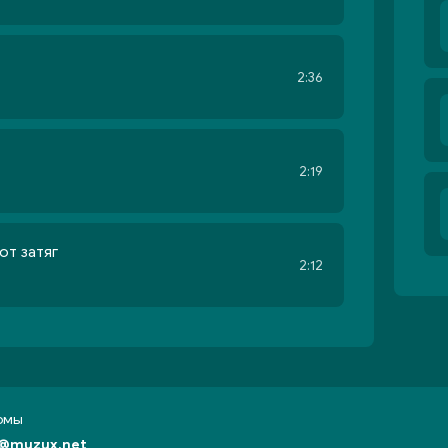
2:36
2:19
от затяг
2:12
бомы
@muzux.net