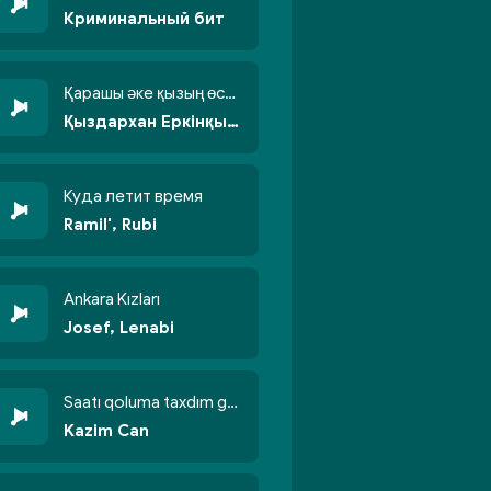
Криминальный бит
Қарашы әке қызың өсті бойжеттіп
Қыздархан Еркінқызы
Куда летит время
Ramil', Rubi
Ankara Kızları
Josef, Lenabi
Saatı qoluma taxdım göyün üzünə qalxdım
Kazim Can