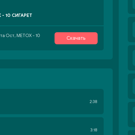
 - 10 СИГАРЕТ
та Ост, METOX - 10
Скачать
2:38
3:18