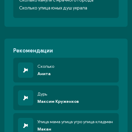
Сколько канули с мрачного города
Сколько улица юных душ украла
Рекомендации
Сколько
Анита
Дурь
Максим Круженков
Улица мама улица угро улица кладмен
Макан