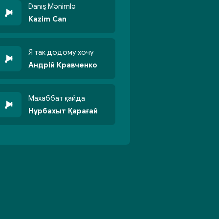
Danış Mənimlə
Kazim Can
Я так додому хочу
Андрій Кравченко
Махаббат қайда
Нұрбахыт Қарағай