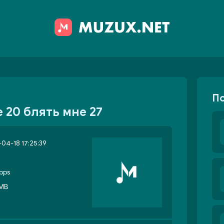
П
 20 блять мне 27
04-18 17:25:39
bps
 MB