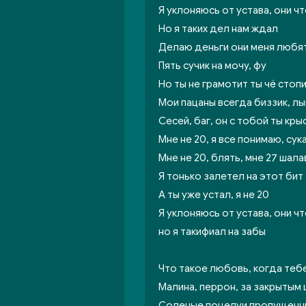
Я уклоняюсь от устава, они ч
Но я таких дел нам ждал
Делаю деньги они меня любя
Пять сучик на мочу, фу
Но ты не грамотит ты чё стоп
Мои пацаны всегда биззик, лы
Сесей, баг, он с тобой ты кры
Мне не 20, я все понимаю, сук
Мне не 20, блять, мне 27 шала
Я тонько залетел на этот бит
А ты уже устал, я не 20
Я уклоняюсь от устава, они ч
но я такифиал на забы
Что такое любовь, когда тебе
Малина, перрон, за закрытым
Соленые поцелуи пропущенн