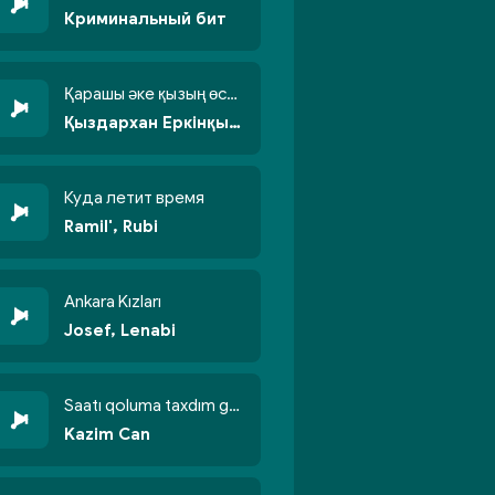
Криминальный бит
Қарашы әке қызың өсті бойжеттіп
Қыздархан Еркінқызы
Куда летит время
Ramil', Rubi
Ankara Kızları
Josef, Lenabi
Saatı qoluma taxdım göyün üzünə qalxdım
Kazim Can