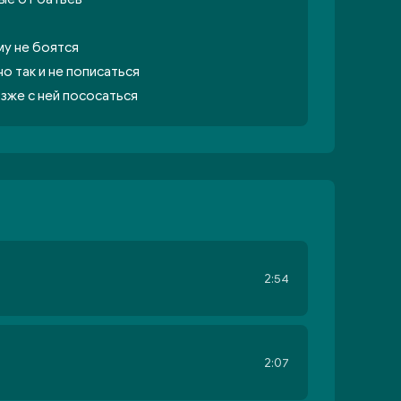
у не боятся
о так и не пописаться
озже с ней пососаться
2:54
2:07