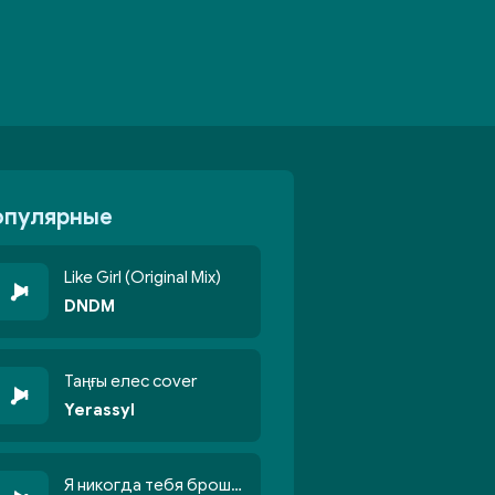
опулярные
Like Girl (Original Mix)
DNDM
Таңғы елес cover
Yerassyl
Я никогда тебя брошу никогда не кину