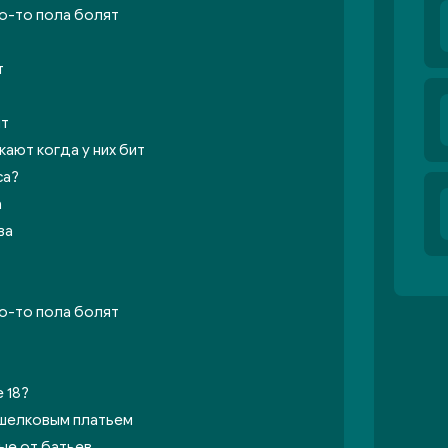
то-то пола болят
т
ит
кают когда у них бит
са?
а
ва
то-то пола болят
 18?
 шелковым платьем
ые от батьев