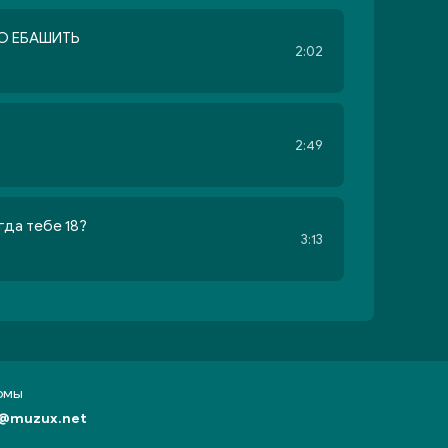
О ЕБАШИТЬ
2:02
2:49
гда тебе 18?
3:13
бомы
@muzux.net