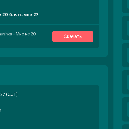
е 20 блять мне 27
ushka - Мне не 20
Скачать
 27 (CUT)
а