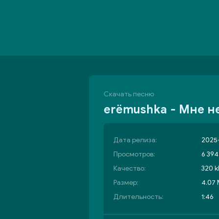
Скачать песню
erёmushka - Мне не
Дата релиза:
2025-
Просмотров:
6 394
Качество:
320 k
Размер:
4.07
Длительность:
1:46