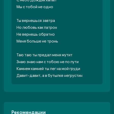
С небо Дождик капал
Мы с тобой не одно
Ты вернешься завтра
Но любовь как патрон
Не вернешь обратно
Меня больше не тронь
Таю таю ты предал меня мутит
Знаю знаю нам с тобою не по пути
Камнем камней ты лег на мой груди
Давит-давит, а в бутылке негрустин
Рекомендации