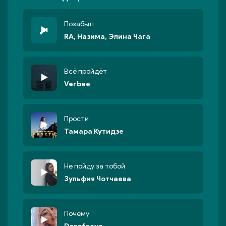
Позабыл
RA, Назима, Элина Чага
Всё пройдёт
Verbee
Прости
Тамара Кутидзе
Не пойду за тобой
Зульфия Чотчаева
Почему