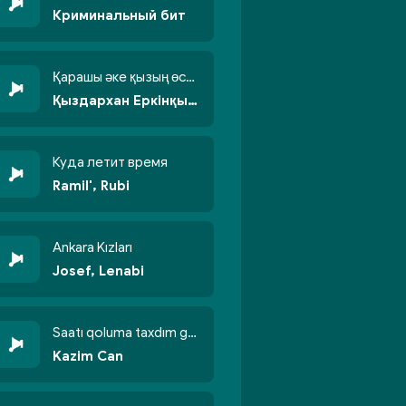
Криминальный бит
Қарашы әке қызың өсті бойжеттіп
Қыздархан Еркінқызы
Куда летит время
Ramil', Rubi
Ankara Kızları
Josef, Lenabi
Saatı qoluma taxdım göyün üzünə qalxdım
Kazim Can