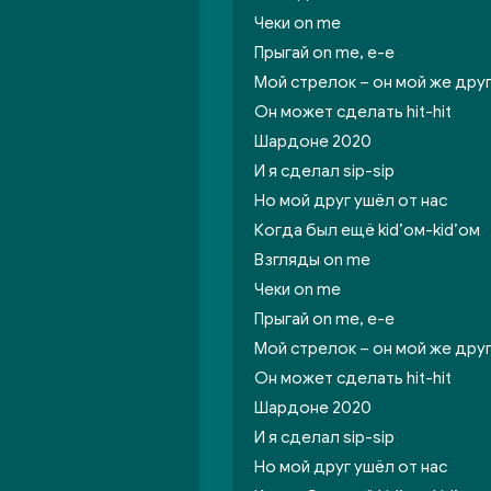
Чеки on me
Прыгай on me, е-е
Мой стрелок – он мой же дру
Он может сделать hit-hit
Шардоне 2020
И я сделал sip-sip
Но мой друг ушёл от нас
Когда был ещё kid’ом-kid’ом
Взгляды on me
Чеки on me
Прыгай on me, е-е
Мой стрелок – он мой же дру
Он может сделать hit-hit
Шардоне 2020
И я сделал sip-sip
Но мой друг ушёл от нас