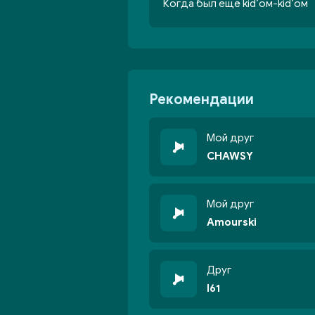
Когда был ещё kid’ом-kid’ом
Рекомендации
Мой друг
CHAWSY
Мой друг
Amourski
Друг
I61