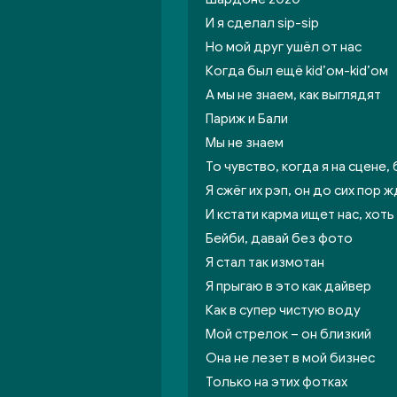
И я сделал sip-sip
Но мой друг ушёл от нас
Когда был ещё kid’ом-kid’ом
А мы не знаем, как выглядят
Париж и Бали
Мы не знаем
То чувство, когда я на сцене, 
Я сжёг их рэп, он до сих пор
И кстати карма ищет нас, хоть
Бейби, давай без фото
Я стал так измотан
Я прыгаю в это как дайвер
Как в супер чистую воду
Мой стрелок – он близкий
Она не лезет в мой бизнес
Только на этих фотках