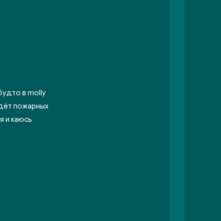
будто в molly
 ждёт пожарных
 я и каюсь