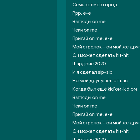
Семь холмов город
Ррр, е-е
Взгляды on me
Чеки on me
Прыгай on me, е-е
Мой стрелок – он мой же дру
Он может сделать hit-hit
Шардоне 2020
И я сделал sip-sip
Но мой друг ушёл от нас
Когда был ещё kid’ом-kid’ом
Взгляды on me
Чеки on me
Прыгай on me, е-е
Мой стрелок – он мой же дру
Он может сделать hit-hit
Шардоне 2020