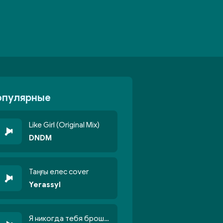
опулярные
Like Girl (Original Mix)
DNDM
Таңғы елес cover
Yerassyl
Я никогда тебя брошу никогда не кину