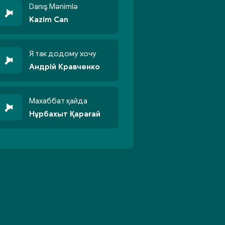
Danış Mənimlə
Kazim Can
Я так додому хочу
Андрій Кравченко
Махаббат қайда
Нұрбахыт Қарағай