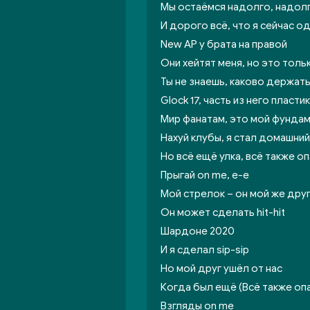
Мы остаёмся надолго, надол
И дорого всё, что я сейчас о
New AP у брата на правой
Они хейтят меня, но это толь
Ты не знаешь, каково держать
Glock 17, часть из него пластик
Мир фанатам, это мой фунда
Нахуй клубы, я стал домашний
Но всё ещё улка, всё также о
Прыгай on me, е-е
Мой стрелок – он мой же дру
Он может сделать hit-hit
Шардоне 2020
И я сделал sip-sip
Но мой друг ушёл от нас
Когда был ещё (Всё также оп
Взгляды on me