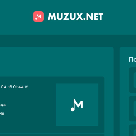
П
04-18 01:44:15
bps
 MB