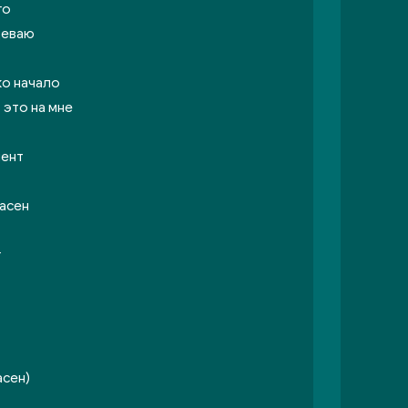
го
деваю
ко начало
 это на мне
мент
пасен
г
асен)