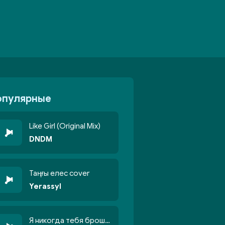
опулярные
Like Girl (Original Mix)
DNDM
Таңғы елес cover
Yerassyl
Я никогда тебя брошу никогда не кину