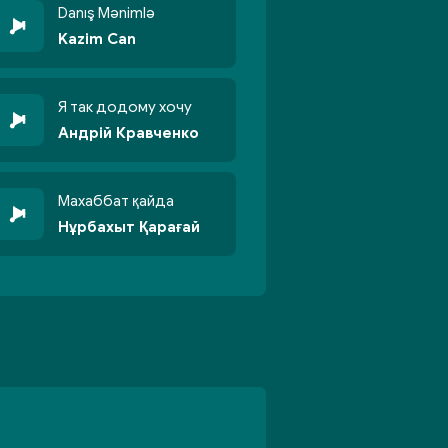
Danış Mənimlə
Kazim Can
Я так додому хочу
Андрій Кравченко
Махаббат қайда
Нұрбахыт Қарағай