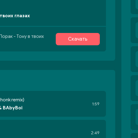
 твоих глазах
Лорак - Тону в твоих
Скачать
Phonk remix)
1:59
& BAbyBoi
2:49