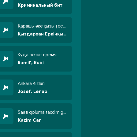
Криминальный бит
Қарашы әке қызың өсті бойжеттіп
Қыздархан Еркінқызы
Куда летит время
Ramil', Rubi
Ankara Kızları
Josef, Lenabi
Saatı qoluma taxdım göyün üzünə qalxdım
Kazim Can