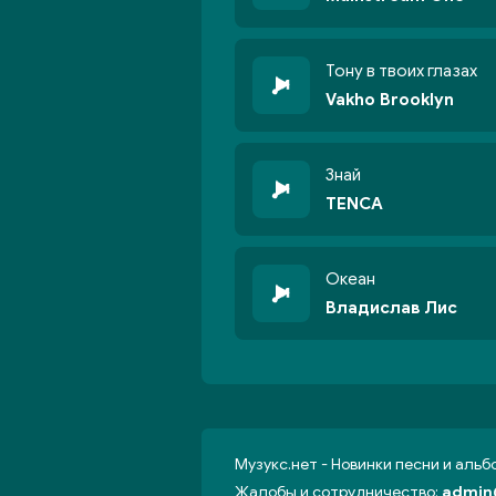
Тону в твоих глазах
Vakho Brooklyn
Знай
TENCA
Океан
Владислав Лис
Музукс.нет - Новинки песни и аль
Жалобы и сотрудничество:
admin