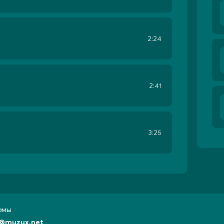
2:24
2:41
3:25
бомы
@muzux.net