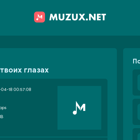
П
 твоих глазах
04-18 00:57:08
bps
MB