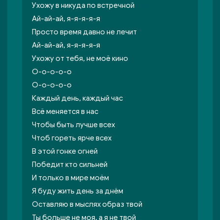
Ухожу в никуда по встречной
Ай-ай-ай, я-я-я-я-я
Просто время давно не лечит
Ай-ай-ай, я-я-я-я-я
Ухожу от тебя, не моё кино
О-о-о-о-о
О-о-о-о-о
Каждый день, каждый час
Всё меняется в нас
Чтобы быть лучше всех
Чтоб гореть ярче всех
В этой гонке огней
Победит кто сильней
И только в мире моём
Я буду жить день за днём
Оставляю в мыслях образ твой
Ты больше не моя, а я не твой