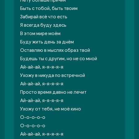
Нету больше причин
Быть с тобой, быть твоим
Забирай всё что есть
Я всегда буду здесь
В этом мире моём
Буду жить день за днём
Оставляю в мыслях образ твой
Будешь ты с другим, но не со мной
Ай-ай-ай, я-я-я-я-я
Ухожу в никуда по встречной
Ай-ай-ай, я-я-я-я-я
Просто время давно не лечит
Ай-ай-ай, я-я-я-я-я
Ухожу от тебя, не моё кино
О-о-о-о-о
О-о-о-о-о
Ай-ай-ай, я-я-я-я-я