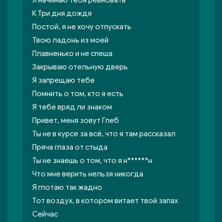
Я начинаю тебя ревновать
К Три дня дождя
Постой, я не хочу отпускать
Твою ладонь из моей
Плавненько и не спеша
Закрываю отельную дверь
Я запрещаю тебе
Помнить о том, кто я есть
Я тебе вряд ли знаком
Привет, меня зовут Глеб
Ты не в курсе за всё, что я там рассказал
Пряча глаза от стыда
Ты не знаешь о том, что я н******н
Что мне верить нельзя никогда
Я глотаю так жадно
Тот воздух, в котором витает твой запах
Сейчас