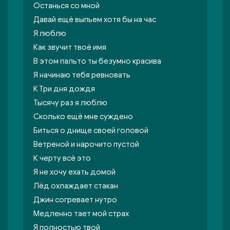
Останься со мной
Давай ещё выпьем хотя бы на час
Я люблю
Как звучит твоё имя
В этом пальто ты безумно красива
Я начинаю тебя ревновать
К Три дня дождя
Тысячу раз я люблю
Сколько ещё мне суждено
Биться о днище своей головой
Ветреной и нарочито пустой
К черту всё это
Я не хочу ехать домой
Лёд охлаждает стакан
Джин согревает нутро
Медленно тает мой страх
Я полностью твой