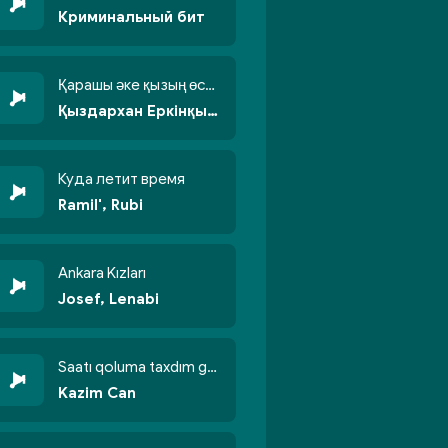
Криминальный бит
Қарашы әке қызың өсті бойжеттіп
Қыздархан Еркінқызы
Куда летит время
Ramil', Rubi
Ankara Kızları
Josef, Lenabi
Saatı qoluma taxdım göyün üzünə qalxdım
Kazim Can