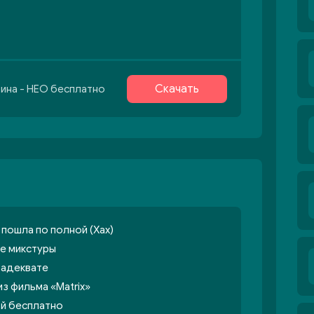
Скачать
тина - НЕО бесплатно
 пошла по полной (Хах)
е микстуры
 адеквате
из фильма «Matrix»
ой бесплатно