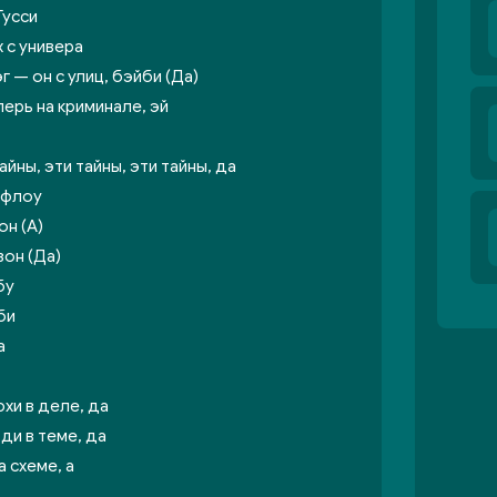
Гусси
х с универа
г — он с улиц, бэйби (Да)
еперь на криминале, эй
айны, эти тайны, эти тайны, да
й флоу
он (А)
зон (Да)
бу
би
а
хи в деле, да
ди в теме, да
а схеме, а