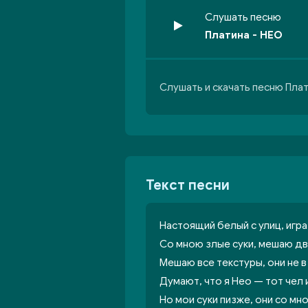
Слушать песню
Платина - НЕО
Слушать и скачать песню Пла
Текст песни
Настоящий белый с улиц, игра
Со мною злые суки, мешаю дв
Мешаю все текстуры, они не в
Думают, что я Нео — тот чел 
Но мои суки пизже, они со мн