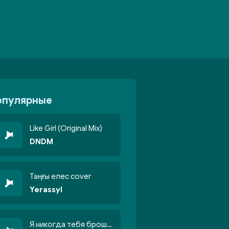
опулярные
Like Girl (Original Mix)
DNDM
Таңғы елес cover
Yerassyl
Я никогда тебя брошу никогда не кину