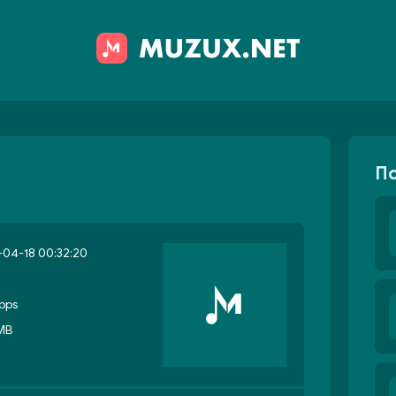
П
04-18 00:32:20
bps
 MB