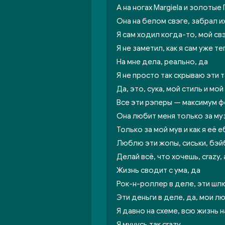
А на ногах Margiela и золотые 
Она на белом свэге, забрал и
Я сам ходил когда-то, мой свэ
Я не заметил, как я сам уже т
На мне дела, реально, да
Я не просто так скрываю эти т
Да, это, сука, мой стиль и мо
Все эти рэперы — максимум ф
Она любит меня только за му
Только за мой мув и как я её е
Люблю эти жопы, сиськи, бэй
Делай всё, что хочешь, crazy, 
Жизнь сводит с ума, да
Рок-н-роллер в деле, эти шлю
Эти деньги в деле, да, мои лю
Я давно на схеме, всю жизнь н
Я мучусь так crazy