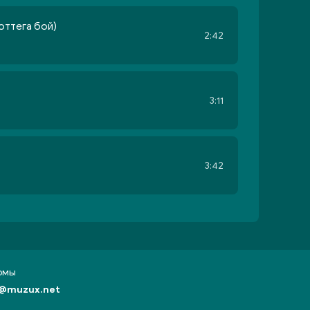
оттега бой)
2:42
3:11
3:42
бомы
@muzux.net