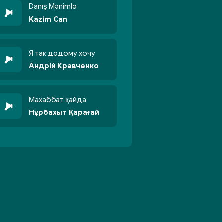
Danış Mənimlə
Kazim Can
Я так додому хочу
Андрій Кравченко
Махаббат қайда
Нұрбахыт Қарағай