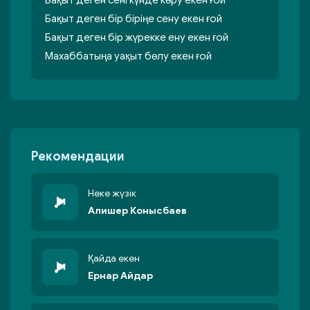
Бақыт деген сені күнде көру екен ғой
Бақыт деген бір біріңе сену екен ғой
Бақыт деген бір жүрекке ену екен ғой
Махаббатыңа уақыт бөлу екен ғой
Рекомендации
Неке жүзік
Алишер Конысбаев
Қайда екен
Ернар Айдар