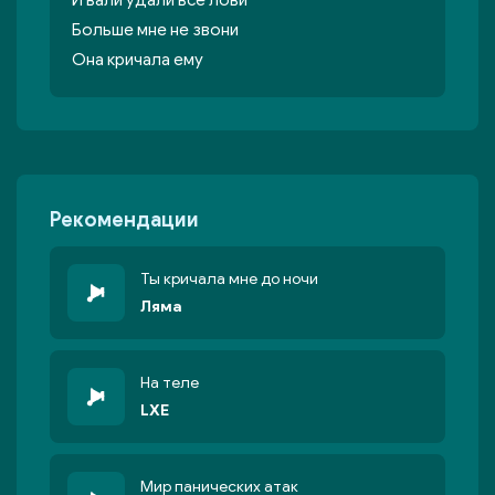
И вали удали все лови
Больше мне не звони
Она кричала ему
Рекомендации
Ты кричала мне до ночи
Ляма
На теле
LXE
Мир панических атак