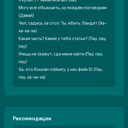
Я купил ТТ чекни мой aim (Ай)
Могу всё объяснить, ну пойдём поговорим
(Давай)
Чел, садись за стол. Ты, ебать, бандит (Ха-
ха-ха-ха)
Какая часть? Какие у тебя статьи? (Пау, пау,
пау)
Улицы не скажут, где меня найти (Пау, пау,
пау)
Ха, это Russian robbery, у нас фейк ID (Пау,
пау, ха-ха-ха)
Рекомендации