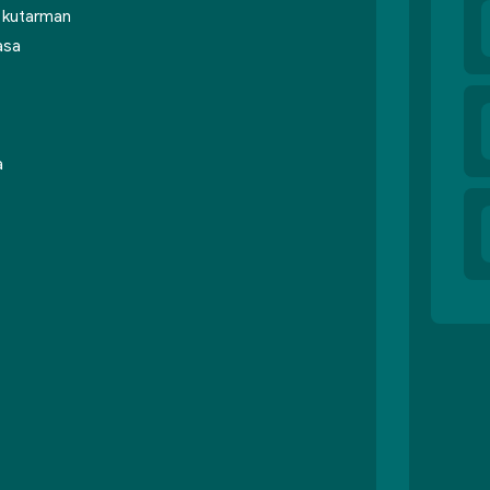
a kutarman
asa
a