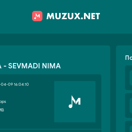
П
- SEVMADI NIMA
04-09 16:04:10
bps
MB