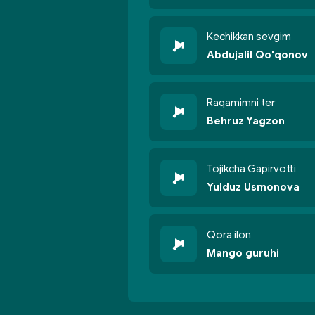
Kechikkan sevgim
Abdujalil Qo'qonov
Raqamimni ter
Behruz Yagzon
Tojikcha Gapirvotti
Yulduz Usmonova
Qora ilon
Mango guruhi