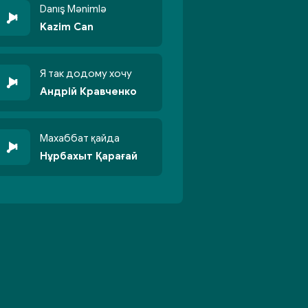
Danış Mənimlə
Kazim Can
Я так додому хочу
Андрій Кравченко
Махаббат қайда
Нұрбахыт Қарағай