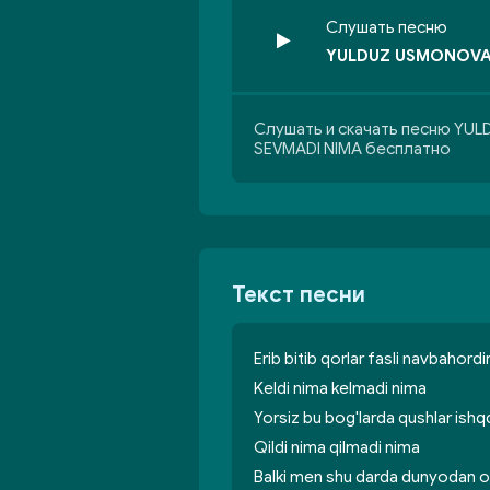
Слушать песню
YULDUZ USMONOVA 
Слушать и скачать песню YU
SEVMADI NIMA бесплатно
Текст песни
Erib bitib qorlar fasli navbahordi
Keldi nima kelmadi nima
Yorsiz bu bog'larda qushlar ish
Qildi nima qilmadi nima
Balki men shu darda dunyodan 