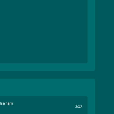
lsa ham
3:02