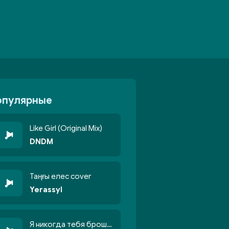
опулярные
Like Girl (Original Mix)
DNDM
Таңғы елес cover
Yerassyl
Я никогда тебя брошу никогда не кину