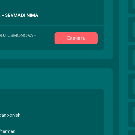
- SEVMADI NIMA
LDUZ USMONOVA -
Скачать
r
qdan xonish
o'tarman