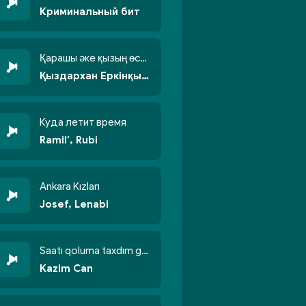
Криминальный бит
Қарашы әке қызың өсті бойжеттіп
Қыздархан Еркінқызы
Куда летит время
Ramil', Rubi
Ankara Kızları
Josef, Lenabi
Saatı qoluma taxdım göyün üzünə qalxdım
Kazim Can