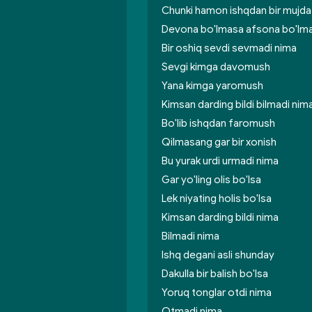
Chunki hamon ishqdan bir mujd
Devona bo'lmasa afsona bo'lm
Bir oshiq sevdi sevmadi nima
Sevgi kimga davomush
Yana kimga yaromush
Kimsan darding bildi bilmadi nim
Bo'lib ishqdan faromush
Qilmasang gar bir xonish
Bu yurak urdi urmadi nima
Gar yo'ling olis bo'lsa
Lek niyating holis bo'lsa
Kimsan darding bildi nima
Bilmadi nima
Ishq degani asli shunday
Dakulla bir balish bo'lsa
Yoruq tonglar otdi nima
Otmadi nima