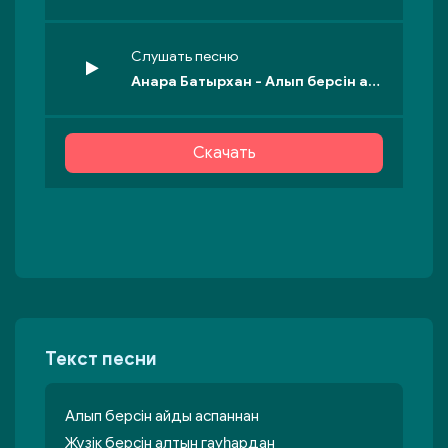
Слушать песню
Анара Батырхан - Алып берсін айды аспаннан
Скачать
Текст песни
Алып берсін айды аспаннан
Жүзік берсін алтын гауһардан