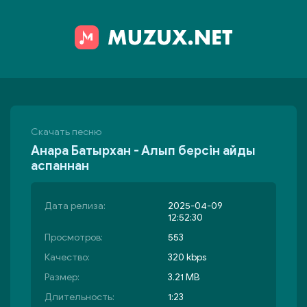
Скачать песню
Анара Батырхан - Алып берсін айды
аспаннан
Дата релиза:
2025-04-09
12:52:30
Просмотров:
553
Качество:
320 kbps
Размер:
3.21 MB
Длительность:
1:23