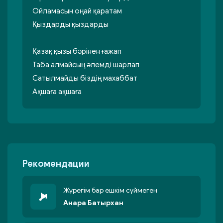
Ойламасын оңай қаратам
Қыздарды қыздарды
Қазақ қызы бәрінен ғажап
Таба алмайсың әлемді шарлап
Сатылмайды біздің махаббат
Ақшаға ақшаға
Рекомендации
Жүрегім бар ешкім сүймеген
Анара Батырхан