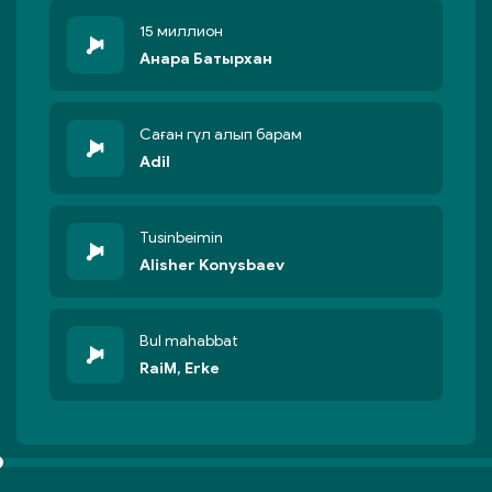
15 миллион
Анара Батырхан
Саған гүл алып барам
Adil
Tusinbeimin
Alisher Konysbaev
Bul mahabbat
RaiM, Erke