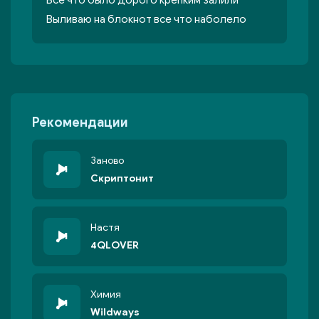
Все что было дорого крепким залили
Выливаю на блокнот все что наболело
Рекомендации
Заново
Скриптонит
Настя
4QLOVER
Химия
Wildways