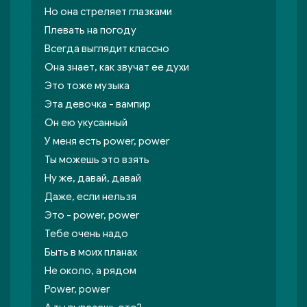
Но она стреляет глазками
Плевать на погоду
Всегда выглядит классно
Она знает, как звучат ее духи
Это тоже музыка
Эта девочка - вампир
Он ею укусанный
У меня есть power, power
Ты можешь это взять
Ну же, давай, давай
Даже, если нельзя
Это - power, power
Тебе очень надо
Быть в моих планах
Не около, а рядом
Power, power