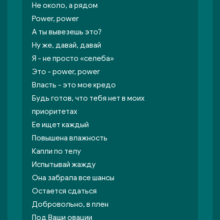
Не около, а рядом
Power, power
А ты вывезешь это?
Ну же, давай, давай
Я - не просто «селеба»
Это - power, power
Власть - это мое кредо
Будь готов, что тебя нет в моих
приоритетах
Ее ищет каждый
Повышена влажность
Капли по телу
Испытывай жажду
Она забрала все шансы
Остается сдаться
Добровольно, в плен
Под Ваши овации