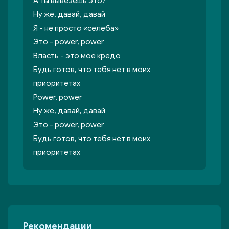
А ты вывезешь это?
Ну же, давай, давай
Я - не просто «селеба»
Это - power, power
Власть - это мое кредо
Будь готов, что тебя нет в моих
приоритетах
Power, power
Ну же, давай, давай
Это - power, power
Будь готов, что тебя нет в моих
приоритетах
Рекомендации