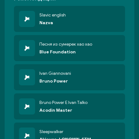
Slavic english
Nazva
Песня из сумерек хао хао
Blue Foundation
Ivan Giannovani
Bruno Power
Bruno Power E Ivan Talko
Acodin Master
Sleepwalker