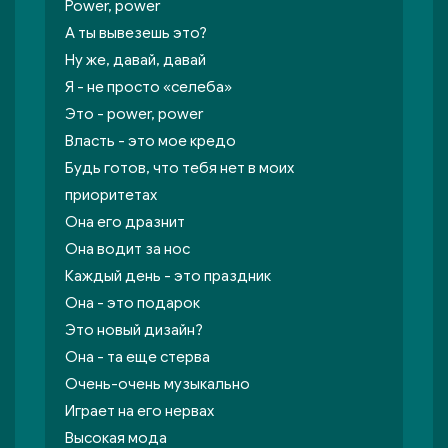
Power, power
А ты вывезешь это?
Ну же, давай, давай
Я - не просто «селеба»
Это - power, power
Власть - это мое кредо
Будь готов, что тебя нет в моих
приоритетах
Она его дразнит
Она водит за нос
Каждый день - это праздник
Она - это подарок
Это новый дизайн?
Она - та еще стерва
Очень-очень музыкально
Играет на его нервах
Высокая мода