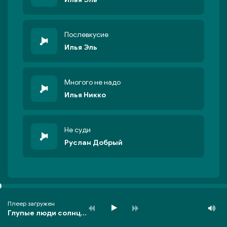
Послевкусие
Илья Эль
Многого не надо
Илья Никко
Не суди
Руслан Добрый
Плеер загружен
Глупые люди солнце на блюде едят