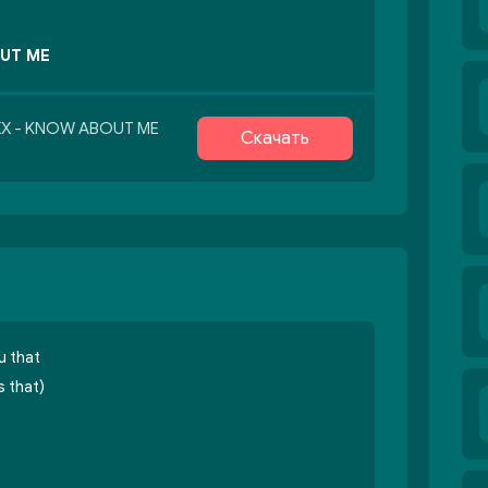
UT ME
IXX - KNOW ABOUT ME
Скачать
u that
 that)
)