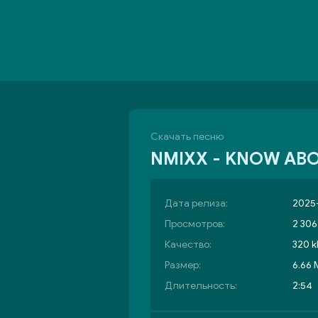
Скачать песню
NMIXX - KNOW AB
Дата релиза:
2025-
Просмотров:
2 306
Качество:
320 k
Размер:
6.66
Длительность:
2:54