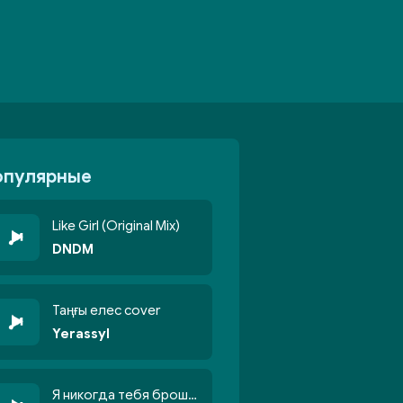
опулярные
Like Girl (Original Mix)
DNDM
Таңғы елес cover
Yerassyl
Я никогда тебя брошу никогда не кину