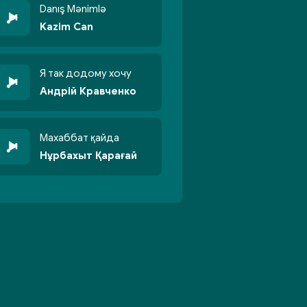
Danış Mənimlə
Kazim Can
Я так додому хочу
Андрій Кравченко
Махаббат қайда
Нұрбахыт Қарағай