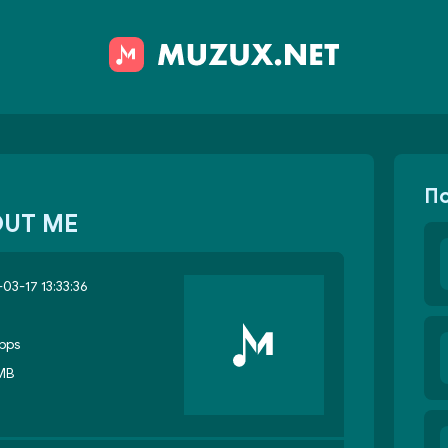
П
OUT ME
03-17 13:33:36
bps
 MB