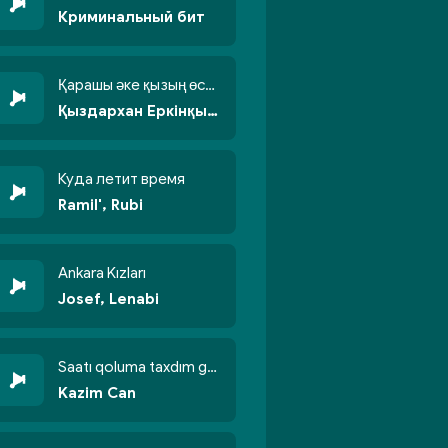
Криминальный бит
Қарашы әке қызың өсті бойжеттіп
Қыздархан Еркінқызы
Куда летит время
Ramil', Rubi
Ankara Kızları
Josef, Lenabi
Saatı qoluma taxdım göyün üzünə qalxdım
Kazim Can