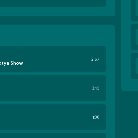
2:57
otya Show
3:10
1:38