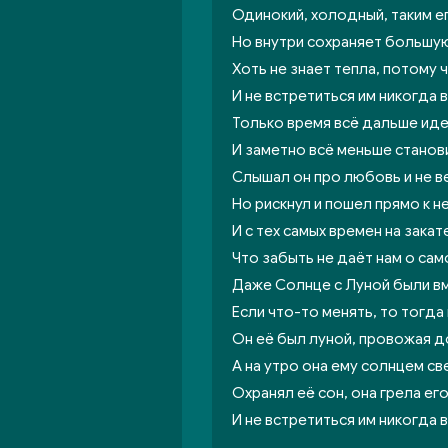
Одинокий, холодный, таким е
Но внутри сохраняет большу
Хоть не знает тепла, потому 
И не встретиться им никогда
Только время всё дальше идет
И заметно всё меньше станови
Слышал он про любовь и не ве
Но рискнул и пошел прямо к н
И с тех самых времен на зака
Что забыть не даёт нам о са
Даже Солнце с Луной были вме
Если что-то менять, то тогда
Он её был луной, провожая 
А на утро она ему солнцем св
Охранял её сон, она грела ег
И не встретиться им никогда