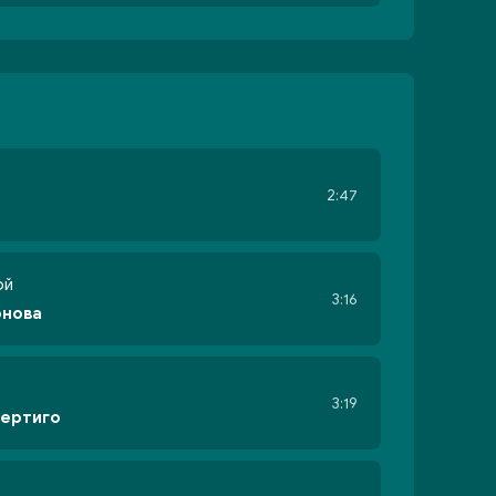
2:47
ой
3:16
онова
3:19
Вертиго