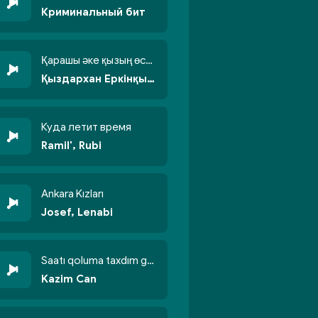
Криминальный бит
Қарашы әке қызың өсті бойжеттіп
Қыздархан Еркінқызы
Куда летит время
Ramil', Rubi
Ankara Kızları
Josef, Lenabi
Saatı qoluma taxdım göyün üzünə qalxdım
Kazim Can