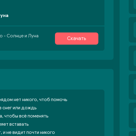
Луна
o - Солнце и Луна
Скачать
рядом нет никого, чтоб помочь
 в снег или дождь
а, чтобы всё поменять
ляет вставать
, и не видит почти никого