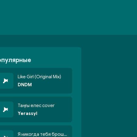
опулярные
Like Girl (Original Mix)
DNDM
Таңғы елес cover
Yerassyl
Я никогда тебя брошу никогда не кину