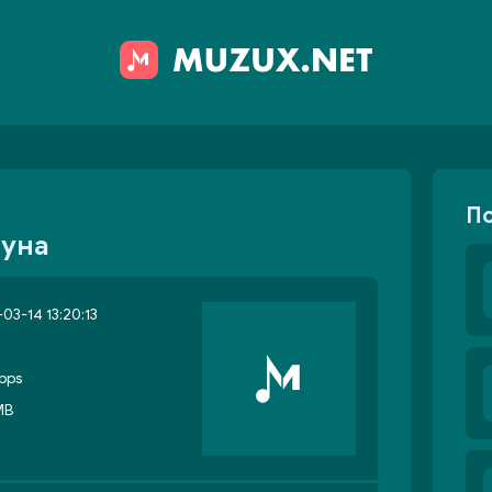
П
Луна
03-14 13:20:13
bps
MB