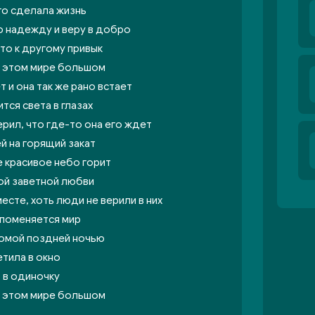
го сделала жизнь
ю надежду и веру в добро
что к другому привык
 в этом мире большом
 и она так же рано встает
тся света в глазах
рил, что где-то она его ждет
ей на горящий закат
те красивое небо горит
мой заветной любви
сте, хоть люди не верили в них
 поменяется мир
домой поздней ночью
етила в окно
о в одиночку
 в этом мире большом