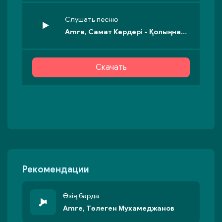
Слушать песню
Amre, Самат Кердері - Қолыңнан ұстайын
Скачать
Рекомендации
Өзің барда
Amre, Төлеген Мухамеджанов