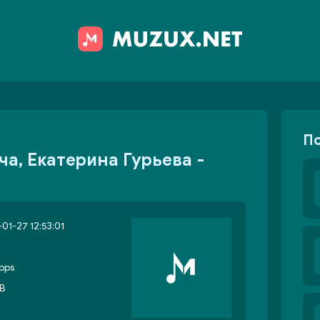
П
а, Екатерина Гурьева -
01-27 12:53:01
bps
MB