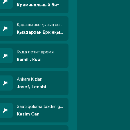
Криминальный бит
Қарашы әке қызың өсті бойжеттіп
Қыздархан Еркінқызы
Куда летит время
Ramil', Rubi
Ankara Kızları
Josef, Lenabi
Saatı qoluma taxdım göyün üzünə qalxdım
Kazim Can