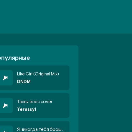
опулярные
Like Girl (Original Mix)
DNDM
Таңғы елес cover
Yerassyl
Я никогда тебя брошу никогда не кину