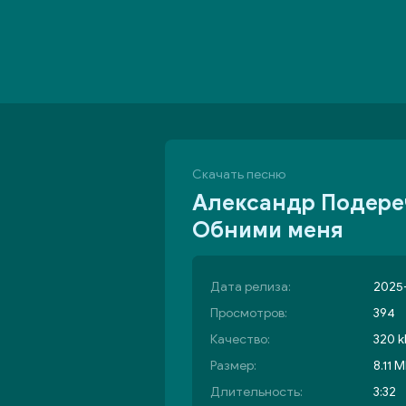
Скачать песню
Александр Подереч
Обними меня
Дата релиза:
2025-
Просмотров:
394
Качество:
320 k
Размер:
8.11 
Длительность:
3:32