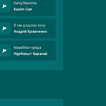
Danış Mənimlə
Kazim Can
Я так додому хочу
Андрій Кравченко
Махаббат қайда
Нұрбахыт Қарағай