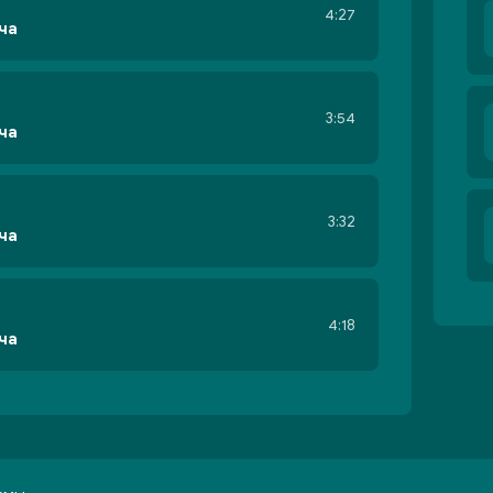
4:27
ча
3:54
ча
3:32
ча
4:18
ча