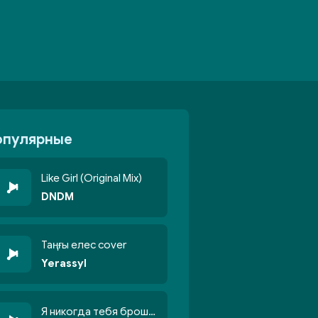
опулярные
Like Girl (Original Mix)
DNDM
Таңғы елес cover
Yerassyl
Я никогда тебя брошу никогда не кину