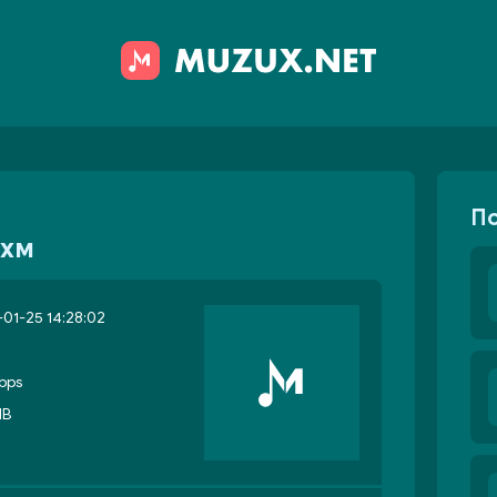
П
Кхм
01-25 14:28:02
bps
MB