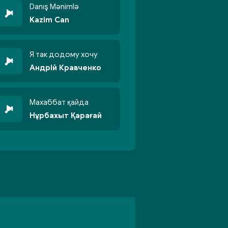
Danış Mənimlə
Kazim Can
Я так додому хочу
Андрій Кравченко
Махаббат қайда
Нұрбахыт Қарағай