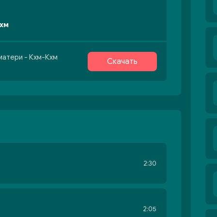
Кхм
матери - Кхм-Кхм
Скачать
2:30
2:05