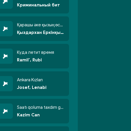
Криминальный бит
Қарашы әке қызың өсті бойжеттіп
Қыздархан Еркінқызы
Куда летит время
Ramil', Rubi
Ankara Kızları
Josef, Lenabi
Saatı qoluma taxdım göyün üzünə qalxdım
Kazim Can