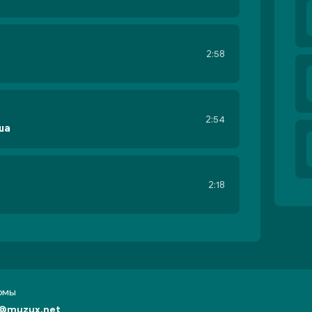
2:58
2:54
ша
2:18
бомы
@muzux.net