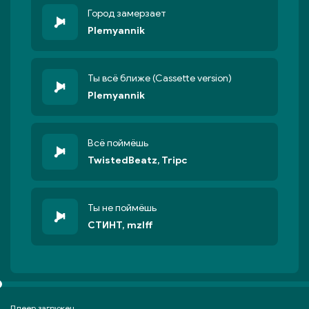
Город замерзает
Plemyannik
Ты всё ближе (Cassette version)
Plemyannik
Всё поймёшь
TwistedBeatz, Tripc
Ты не поймёшь
СТИНТ, mzlff
Плеер загружен