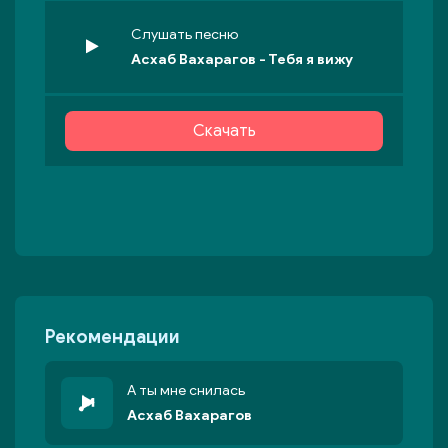
Слушать песню
Асхаб Вахарагов - Тебя я вижу
Скачать
Рекомендации
А ты мне снилась
Асхаб Вахарагов